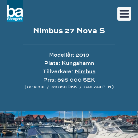
Nimbus 27 Nova S
Modellår: 2010
Plats: Kungshamn
Tillverkare:
Nimbus
Pris: 895 000 SEK
( 81 923 €
/
611 850 DKK
/
346 744 PLN )