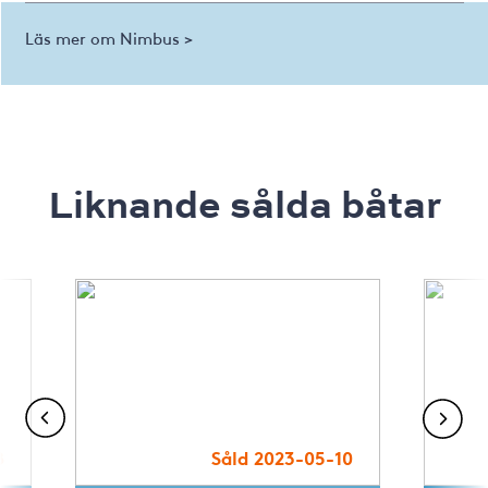
Läs mer om Nimbus >
Liknande sålda båtar
8
Såld 2023-05-10