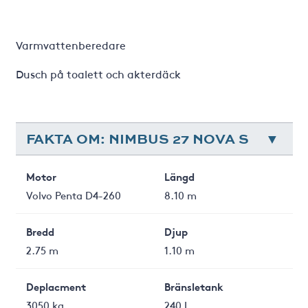
Varmvattenberedare
Dusch på toalett och akterdäck
FAKTA OM: NIMBUS 27 NOVA S
Motor
Längd
Volvo Penta D4-260
8.10 m
Bredd
Djup
2.75 m
1.10 m
Deplacment
Bränsletank
3050 kg
240 L