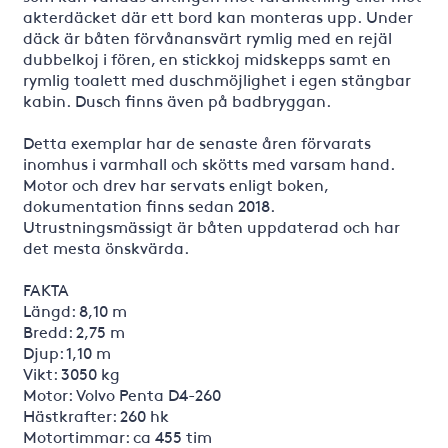
akterdäcket där ett bord kan monteras upp. Under
däck är båten förvånansvärt rymlig med en rejäl
dubbelkoj i fören, en stickkoj midskepps samt en
rymlig toalett med duschmöjlighet i egen stängbar
kabin. Dusch finns även på badbryggan.
Detta exemplar har de senaste åren förvarats
inomhus i varmhall och skötts med varsam hand.
Motor och drev har servats enligt boken,
dokumentation finns sedan 2018.
Utrustningsmässigt är båten uppdaterad och har
det mesta önskvärda.
FAKTA
Längd: 8,10 m
Bredd: 2,75 m
Djup: 1,10 m
Vikt: 3050 kg
Motor: Volvo Penta D4-260
Hästkrafter: 260 hk
Motortimmar: ca 455 tim