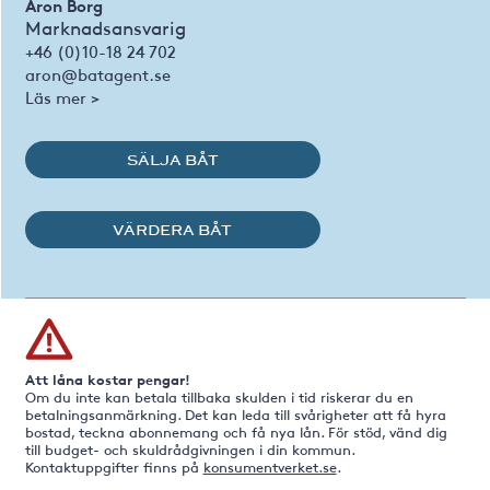
Aron Borg
Marknadsansvarig
+46 (0)10-18 24 702
aron@batagent.se
Läs mer >
SÄLJA BÅT
VÄRDERA BÅT
Att låna kostar pengar!
Om du inte kan betala tillbaka skulden i tid riskerar du en
betalningsanmärkning. Det kan leda till svårigheter att få hyra
bostad, teckna abonnemang och få nya lån. För stöd, vänd dig
till budget- och skuldrådgivningen i din kommun.
Kontaktuppgifter finns på
konsumentverket.se
.