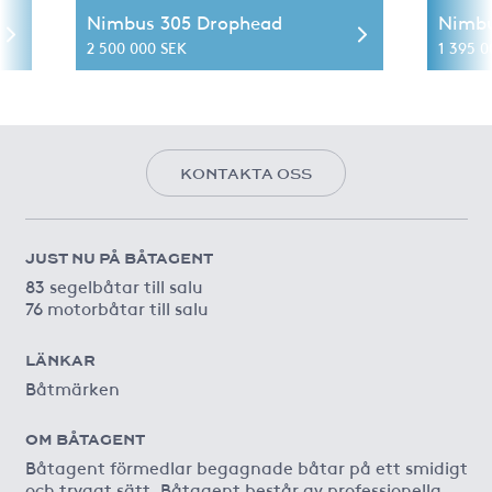
Nimbus 305 Drophead
Nimbu
2 500 000 SEK
1 395 0
KONTAKTA OSS
JUST NU PÅ BÅTAGENT
83 segelbåtar till salu
76 motorbåtar till salu
LÄNKAR
Båtmärken
OM BÅTAGENT
Båtagent förmedlar begagnade båtar på ett smidigt
och tryggt sätt. Båtagent består av professionella