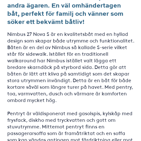
andra ägaren. En väl omhändertagen
båt, perfekt för familj och vänner som
söker ett bekvämt båtliv!
Nimbus 27 Nova S är en kvalitetsbåt med en hyllad
design som skapar både utrymme och funktionalitet.
Båten är en del av Nimbus så kallade S-serie vilket
står för sidewalk. Istället för en traditionell
walkaround har Nimbus istället valt lägga ett
bredare skarndäck på styrbord sida. Detta gör att
båten är lätt att kliva på samtidigt som det skapar
stora utrymmen invändigt. Detta är en båt för både
kortare såväl som längre turer på havet. Med pentry,
toa, varmvatten, dusch och värmare är komforten
ombord mycket hög.
Pentryt är väldisponerat med gasolspis, kylskåp med
frysfack, diskho med tryckvatten och gott om
stuvutrymme. Mittemot pentryt finns en
passagerarsoffa som är framåtriktat och en soffa
som kan vändas antingen mot färdriktning eller mot