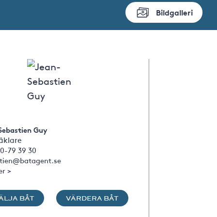
Bildgalleri
Sebastien Guy
klare
0-79 39 30
stien@batagent.se
er >
ÄLJA BÅT
VÄRDERA BÅT