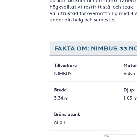
dockar. Du kommer att njuta av den 
högkvalitativt rostfritt stål och teak.
Väl utrustad för övernattning med 4 
under din helg och semester.
FAKTA OM: NIMBUS 33 
Tillverkare
Motor
NIMBUS
Volvo
Bredd
Djup
3,34 m
1,05 
Bränsletank
600 L