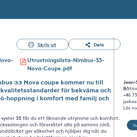
Skriv ut
Dela
Nova-
Utrustningslista-Nimbus-33-
Nova-Coupe.pdf
imbus 33 Nova coupe kommer nu till
Jean-
Båtmä
 kvalitetsstandarder för bekväma och
+46 73
r ö-hoppning i komfort med familj och
jseba
Läs m
syster 35 får du ett liknande utrymme och komfort.
äckssalongen och förarsätet alla på samma nivå,
S
rounddäcket ger säkerhet och hjälper dig när du