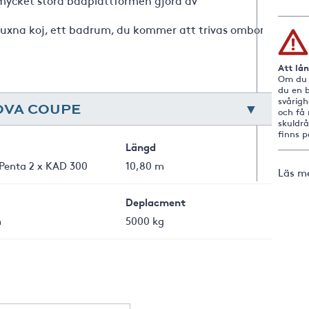
mycket stora badplattformen gjord av
vuxna koj, ett badrum, du kommer att trivas ombord
Att lå
Om du i
du en b
svårig
NOVA COUPE
och få 
skuldr
finns 
Längd
 Penta 2 x KAD 300
10,80 m
Läs m
Deplacment
m
5000 kg