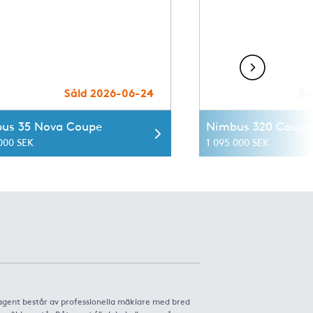
Såld 2026-06-24
Så
us 35 Nova Coupe
Nimbus 320 Coupé
 000 SEK
1 095 000 SEK
agent består av professionella mäklare med bred