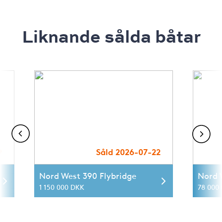
Liknande sålda båtar
9
Såld 2026-07-22
Nord West 390 Flybridge
Nord 
1 150 000 DKK
78 000 