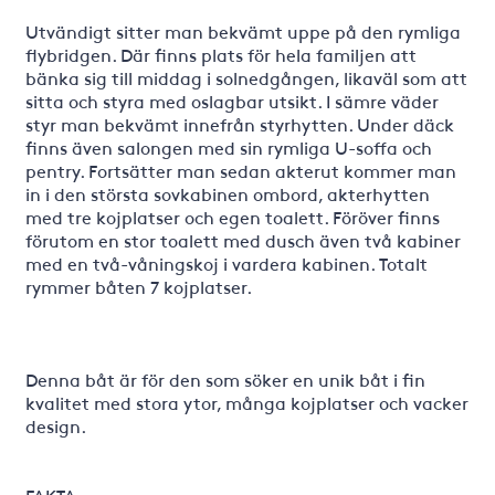
Utvändigt sitter man bekvämt uppe på den rymliga
flybridgen. Där finns plats för hela familjen att
bänka sig till middag i solnedgången, likaväl som att
sitta och styra med oslagbar utsikt. I sämre väder
styr man bekvämt innefrån styrhytten. Under däck
finns även salongen med sin rymliga U-soffa och
pentry. Fortsätter man sedan akterut kommer man
in i den största sovkabinen ombord, akterhytten
med tre kojplatser och egen toalett. Föröver finns
förutom en stor toalett med dusch även två kabiner
med en två-våningskoj i vardera kabinen. Totalt
rymmer båten 7 kojplatser.
Denna båt är för den som söker en unik båt i fin
kvalitet med stora ytor, många kojplatser och vacker
design.