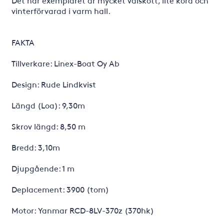
Det här exemplaret är mycket välskött, lite körd och
vinterförvarad i varm hall.
FAKTA
Tillverkare: Linex-Boat Oy Ab
Design: Rude Lindkvist
Längd (Loa): 9,30m
Skrov längd: 8,50 m
Bredd: 3,10m
Djupgående: 1 m
Deplacement: 3900 (tom)
Motor: Yanmar RCD-8LV-370z (370hk)