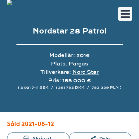
Nordstar 28 Patrol
Modellår: 2016
Plats: Pargas
Tillverkare:
Nord Star
Pris: 185 000 €
( 2 021 741 SEK
/
1 381 792 DKK
/
783 339 PLN )
Bildgalleri
Såld 2021-08-12
Skriv ut
Dela