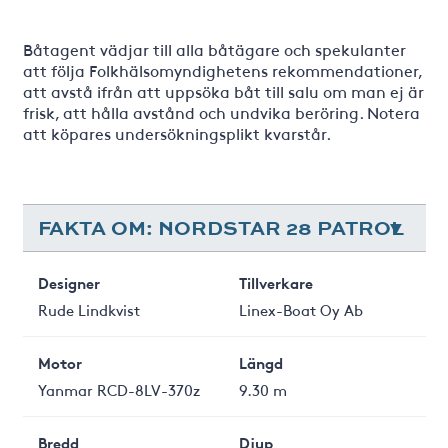
Båtagent vädjar till alla båtägare och spekulanter
att följa Folkhälsomyndighetens rekommendationer,
att avstå ifrån att uppsöka båt till salu om man ej är
frisk, att hålla avstånd och undvika beröring. Notera
att köpares undersökningsplikt kvarstår.
FAKTA OM: NORDSTAR 28 PATROL
Designer
Tillverkare
Rude Lindkvist
Linex-Boat Oy Ab
Motor
Längd
Yanmar RCD-8LV-370z
9.30 m
Bredd
Djup