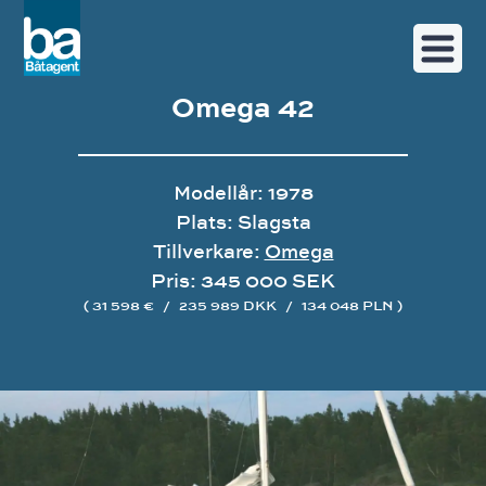
Omega 42
Modellår: 1978
Plats: Slagsta
Tillverkare:
Omega
Pris: 345 000 SEK
( 31 598 €
/
235 989 DKK
/
134 048 PLN )