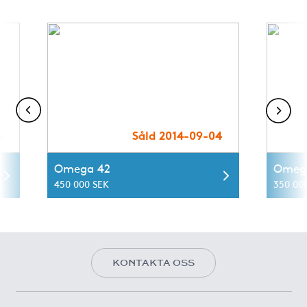
6
Såld 2014-09-04
Omega 42
Omeg
450 000 SEK
350 00
KONTAKTA OSS