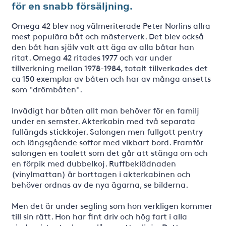
för en snabb försäljning.
Omega 42 blev nog välmeriterade Peter Norlins allra
mest populära båt och mästerverk. Det blev också
den båt han själv valt att äga av alla båtar han
ritat. Omega 42 ritades 1977 och var under
tillverkning mellan 1978-1984, totalt tillverkades det
ca 150 exemplar av båten och har av många ansetts
som "drömbåten".
Invädigt har båten allt man behöver för en familj
under en semster. Akterkabin med två separata
fullängds stickkojer. Salongen men fullgott pentry
och längsgående soffor med vikbart bord. Framför
salongen en toalett som det går att stänga om och
en förpik med dubbelkoj. Ruffbeklädnaden
(vinylmattan) är borttagen i akterkabinen och
behöver ordnas av de nya ägarna, se bilderna.
Men det är under segling som hon verkligen kommer
till sin rätt. Hon har fint driv och hög fart i alla