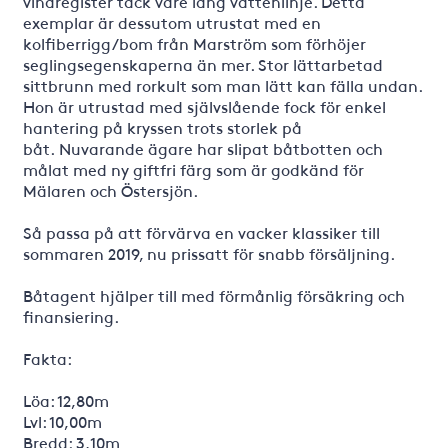
vindregister tack vare lång vattenlinje. Detta
exemplar är dessutom utrustat med en
kolfiberrigg/bom från Marström som förhöjer
seglingsegenskaperna än mer. Stor lättarbetad
sittbrunn med rorkult som man lätt kan fälla undan.
Hon är utrustad med självslående fock för enkel
hantering på kryssen trots storlek på
båt. Nuvarande ägare har slipat båtbotten och
målat med ny giftfri färg som är godkänd för
Mälaren och Östersjön.
Så passa på att förvärva en vacker klassiker till
sommaren 2019, nu prissatt för snabb försäljning.
Båtagent hjälper till med förmånlig försäkring och
finansiering.
Fakta:
Löa: 12,80m
Lvl: 10,00m
Bredd: 3,10m