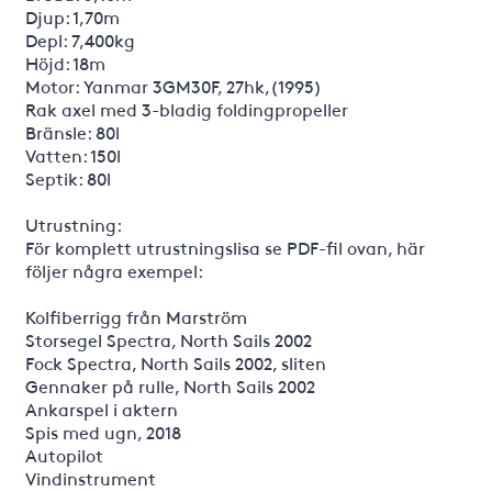
Djup: 1,70m
Depl: 7,400kg
Höjd: 18m
Motor: Yanmar 3GM30F, 27hk,(1995)
Rak axel med 3-bladig foldingpropeller
Bränsle: 80l
Vatten: 150l
Septik: 80l
Utrustning:
För komplett utrustningslisa se PDF-fil ovan, här
följer några exempel:
Kolfiberrigg från Marström
Storsegel Spectra, North Sails 2002
Fock Spectra, North Sails 2002, sliten
Gennaker på rulle, North Sails 2002
Ankarspel i aktern
Spis med ugn, 2018
Autopilot
Vindinstrument