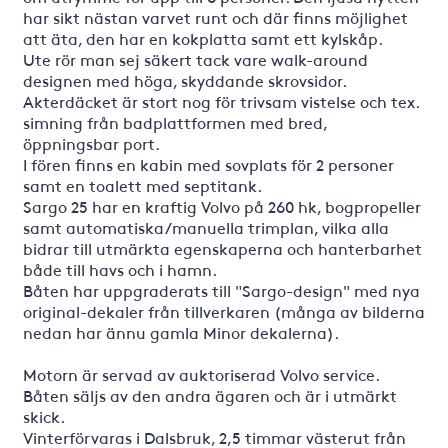
har sikt nästan varvet runt och där finns möjlighet
att äta, den har en kokplatta samt ett kylskåp.
Ute rör man sej säkert tack vare walk-around
designen med höga, skyddande skrovsidor.
Akterdäcket är stort nog för trivsam vistelse och tex.
simning från badplattformen med bred,
öppningsbar port.
I fören finns en kabin med sovplats för 2 personer
samt en toalett med septitank.
Sargo 25 har en kraftig Volvo på 260 hk, bogpropeller
samt automatiska/manuella trimplan, vilka alla
bidrar till utmärkta egenskaperna och hanterbarhet
både till havs och i hamn.
Båten har uppgraderats till "Sargo-design" med nya
original-dekaler från tillverkaren (många av bilderna
nedan har ännu gamla Minor dekalerna).
Motorn är servad av auktoriserad Volvo service.
Båten säljs av den andra ägaren och är i utmärkt
skick.
Vinterförvaras i Dalsbruk, 2,5 timmar västerut från