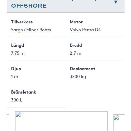
OFFSHORE
Tillverkare
Motor
Sargo / Minor Boats
Volvo Penta D4
Längd
Bredd
7.75 m
2.7 m
Djup
Deplacment
1 m
3200 kg
Bränsletank
300 L