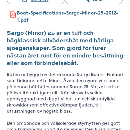
Boat-Specifications-Sargo-Minor-25-2012-
1.pdf
Sargo (Minor) 25 är en tuff och
högklassisk allvädersbåt med härliga
sjöegenskaper. Som gjord för turer
nästan året runt för en mindre besättning
eller som förbindelsebåt.
Båten är byggd av det erkända Sargo Boats i Finland
som tidigare hette Minor. Även den nyare versionen
på denna båt heter numera Sargo 25. Varvet satsar
på kvalité rakt igen; allt från skrovets solida
uppbyggnad med djupt V-botten och skumfyllda
skrovsidor som effektivt dämpar ljuden, till
utrustningen av högsta klass.
Den ombonade och välisolerade styrhytten ger gott
om utrymme för upp till 6 personer. Den ljusa hytten