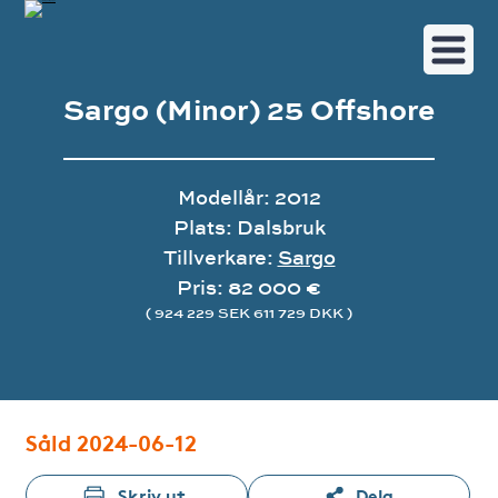
Sargo (Minor) 25 Offshore
Modellår: 2012
Plats: Dalsbruk
Tillverkare:
Sargo
Pris: 82 000 €
( 924 229 SEK 611 729 DKK )
Bildgalleri
Såld 2024-06-12
Skriv ut
Dela