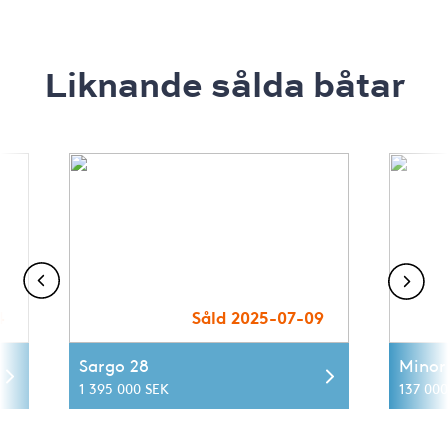
Liknande sålda båtar
4
Såld 2025-07-09
Sargo 28
Minor
1 395 000 SEK
137 000