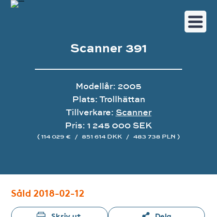
Scanner 391
Modellår: 2005
Plats: Trollhättan
Tillverkare:
Scanner
Pris: 1 245 000 SEK
( 114 029 €
/
851 614 DKK
/
483 738 PLN )
Bildgalleri
Såld 2018-02-12
Skriv ut
Dela