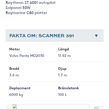
Raytheon ST 6001 autopilot
Solpanel 50W
Raymarine C80 plotter
FAKTA OM: SCANNER 391
Motor
Längd
Volvo Penta MD2030
11.92 m
Bredd
Djup
3.6 m
1.7 m
Deplacment
Bränsletank
6000 kg
100 L