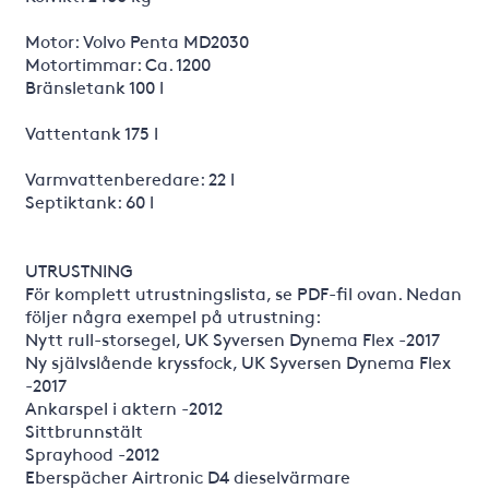
Motor: Volvo Penta MD2030
Motortimmar: Ca. 1200
Bränsletank 100 l
Vattentank 175 l
Varmvattenberedare: 22 l
Septiktank: 60 l
UTRUSTNING
För komplett utrustningslista, se PDF-fil ovan. Nedan
följer några exempel på utrustning:
Nytt rull-storsegel, UK Syversen Dynema Flex -2017
Ny självslående kryssfock, UK Syversen Dynema Flex
-2017
Ankarspel i aktern -2012
Sittbrunnstält
Sprayhood -2012
Eberspächer Airtronic D4 dieselvärmare