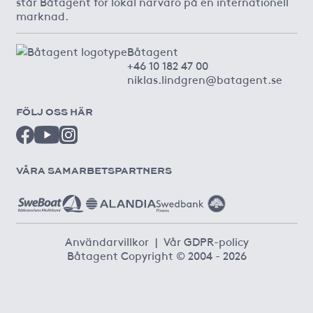
står Båtagent för lokal närvaro på en internationell
marknad.
Båtagent
+46 10 182 47 00
niklas.lindgren@batagent.se
FÖLJ OSS HÄR
VÅRA SAMARBETSPARTNERS
Användarvillkor
|
Vår GDPR-policy
Båtagent Copyright © 2004 - 2026