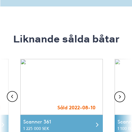
Liknande sålda båtar
1
Såld 2022-08-10
Scanner 361
Scann
1 225 000 SEK
1 100 0