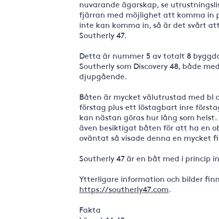
nuvarande ägarskap, se utrustningslist
fjärran med möjlighet att komma in på
inte kan komma in, så är det svårt at
Southerly 47.
Detta är nummer 5 av totalt 8 byggda.
Southerly som Discovery 48, både med 
djupgående.
Båten är mycket välutrustad med bl a
förstag plus ett löstagbart inre först
kan nästan göras hur lång som hels
även besiktigat båten för att ha en 
oväntat så visade denna en mycket fi
Southerly 47 är en båt med i princip 
Ytterligare information och bilder fi
https://southerly47.com
.
Fakta