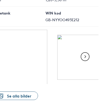
letank
WIN kod
GB-NYYOO493E212
Se alla bilder