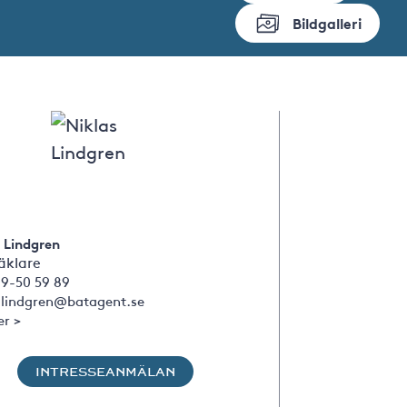
Bildgalleri
 Lindgren
klare
09-50 59 89
s.lindgren@batagent.se
er >
INTRESSEANMÄLAN