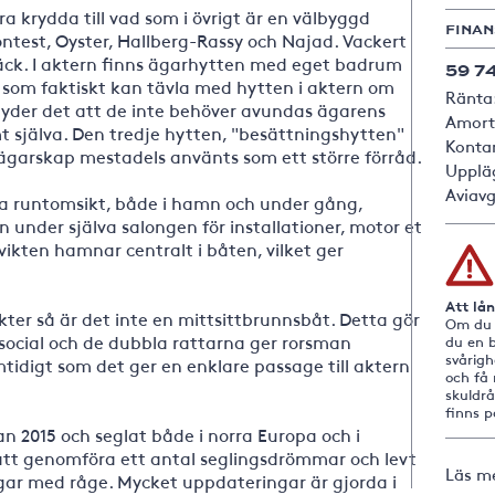
a krydda till vad som i övrigt är en välbyggd
FINAN
test, Oyster, Hallberg-Rassy och Najad. Vackert
äck. I aktern finns ägarhytten med eget badrum
59 7
tt som faktiskt kan tävla med hytten i aktern om
Ränta
yder det att de inte behöver avundas ägarens
Amorte
t själva. Den tredje hytten, "besättningshytten"
Kontan
ägarskap mestadels använts som ett större förråd.
Upplä
Aviavg
a runtomsikt, både i hamn och under gång,
nder själva salongen för installationer, motor etc.
ikten hamnar centralt i båten, vilket ger
Att lå
ter så är det inte en mittsittbrunnsbåt. Detta gör
Om du i
 social och de dubbla rattarna ger rorsman
du en b
svårig
mtidigt som det ger en enklare passage till aktern
och få 
skuldr
finns 
 2015 och seglat både i norra Europa och i
 att genomföra ett antal seglingsdrömmar och levt
Läs m
gar med råge. Mycket uppdateringar är gjorda i