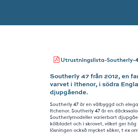
Utrustningslista-Southerly-
Southerly 47 från 2012, en fa
varvet i Ithenor, i södra Eng
djupgående.
Southerly 47 är en välbyggd och eleg
Itchenor. Southerly 47 är en däckssal
Southerlymodeller varierbart djupgåend
kölbladet och i skrovet, vilket ger hög
lösningen också mycket säker, t ex om