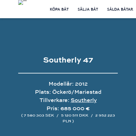
KÖPA BÅT
SÄLJA BÅT
SÅLDA BÅTAR
Southerly 47
Modellår: 2012
Plats: Öckerö/Mariestad
Tillverkare:
Southerly
Pris: 685 000 €
( 7 580 303 SEK
/
5 120 511 DKK
/
2 952 223
PLN )