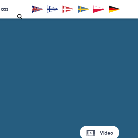
 OSS
Video