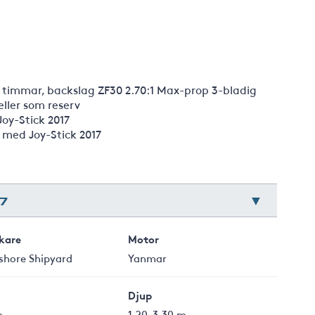
 timmar, backslag ZF30 2.70:1 Max-prop 3-bladig
eller som reserv
Joy-Stick 2017
6 med Joy-Stick 2017
7
rkare
Motor
shore Shipyard
Yanmar
Djup
m
1,20-3,30 m