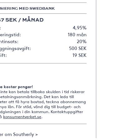
SIERING MED SWEDBANK
47 SEK / MÅNAD
:
4,95%
ringstid:
180 mån
tinsats:
20%
ggningsavgift:
500 SEK
ift:
19 SEK
na kostar pengar!
nte kan betala tillbaka skulden i tid riskerar
etalningsanmärkning. Det kan leda till
heter att få hyra bostad, teckna abonnemang
nya lån. För stöd, vänd dig till budget- och
ådgivningen i din kommun. Kontaktuppgifter
på
konsumentverket.se
.
er om Southerly >