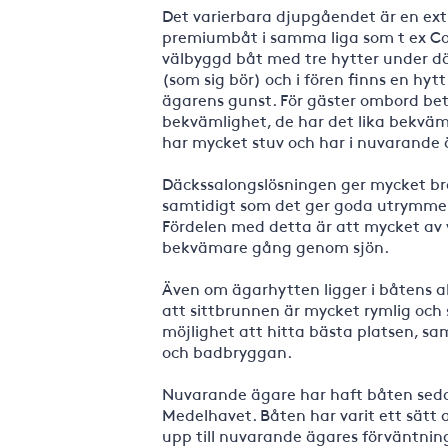
Det varierbara djupgåendet är en extr
premiumbåt i samma liga som t ex Con
välbyggd båt med tre hytter under d
(som sig bör) och i fören finns en hy
ägarens gunst. För gäster ombord bet
bekvämlighet, de har det lika bekväm
har mycket stuv och har i nuvarande 
Däckssalongslösningen ger mycket br
samtidigt som det ger goda utrymmen u
Fördelen med detta är att mycket av v
bekvämare gång genom sjön.
Även om ägarhytten ligger i båtens ak
att sittbrunnen är mycket rymlig och
möjlighet att hitta bästa platsen, sa
och badbryggan.
Nuvarande ägare har haft båten sedan
Medelhavet. Båten har varit ett sätt
upp till nuvarande ägares förväntnin