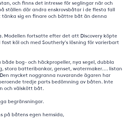
an, och finns det intresse för seglingar när och
 ställen där andra enskrovsbåtar i de flesta fall
t tänka sig en finare och bättre båt än denna
 Modellen fortsatte efter det att Discovery köpte
fast köl och med Southerly's lösning för varierbart
 både bog- och häckpropeller, nya segel, dubbla
ag, stora batteribankar, genset, watermaker.... listan
t. Den mycket noggranna nuvarande ägaren har
oberoende tredje parts bedömning av båten. Inte
n och välskött båt.
inga begränsningar.
nns på båtens egen hemsida,