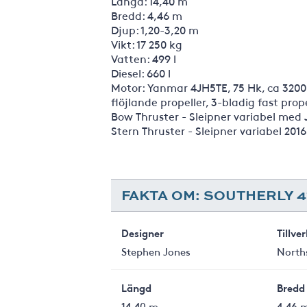
Längd: 14,40 m
Bredd: 4,46 m
Djup: 1,20-3,20 m
Vikt: 17 250 kg
Vatten: 499 l
Diesel: 660 l
Motor: Yanmar 4JH5TE, 75 Hk, ca 3200
flöjlande propeller, 3-bladig fast prop
Bow Thruster - Sleipner variabel med 
Stern Thruster - Sleipner variabel 201
FAKTA OM: SOUTHERLY 4
Designer
Tillve
Stephen Jones
North
Längd
Bredd
14,40 m
4,46 