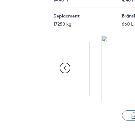
Deplacment
Bräns
17250 kg
660 L