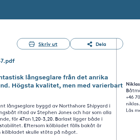
Skriv ut
Dela
47.pdf
ntastisk långseglare från det anrika
Niklas
land. Högsta kvalitet, men med varierbart
Båtmä
+46 7
nikla
ant långseglare byggd av Northshore Shipyard i
Läs m
ongsbåt ritad av Stephen Jones och har som alla
e, för 47an 1,20-3,20. Barlast ligger både i
 stabilitet. Eftersom kölbladet fälls bakåt är
 kölbladet skulle stöta på något.