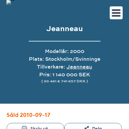
Jeanneau
Modellår: 2000
Plats: Stockholm/Svinninge
Tillverkare:
Jeanneau
Pris: 1 140 000 SEK
( 99 461 € 741 657 DKK )
Bildgalleri
Såld 2010-09-17
Skriv ut
Dela