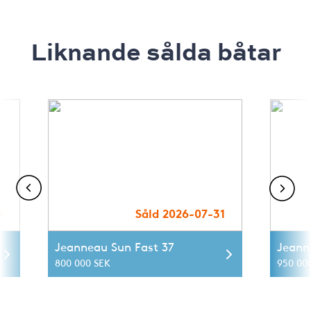
Liknande sålda båtar
4
Såld 2026-07-31
Jeanneau Sun Fast 37
Jeann
800 000 SEK
950 00