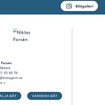
Bildgalleri
 Forsén
klare
5-92 60 76
s@batagent.se
er >
ÄLJA BÅT
VÄRDERA BÅT