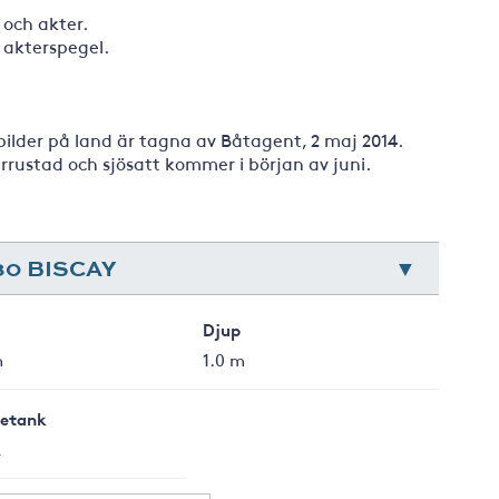
 och akter.
 akterspegel.
 bilder på land är tagna av Båtagent, 2 maj 2014.
rrustad och sjösatt kommer i början av juni.
80 BISCAY
Djup
m
1.0 m
letank
L