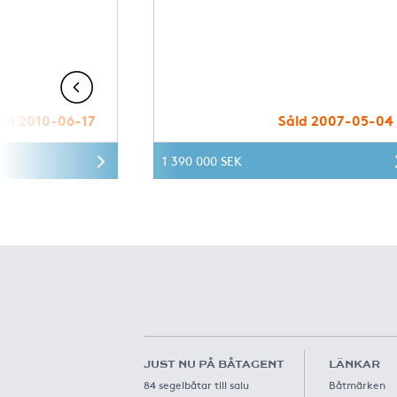
åld 2010-06-17
Såld 2007-05-04
1 390 000 SEK
JUST NU PÅ BÅTAGENT
LÄNKAR
84 segelbåtar till salu
Båtmärken