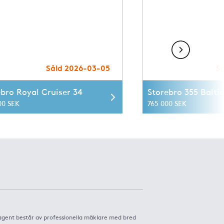
Såld 2026-03-05
S
ebro Royal Cruiser 34
Storebro 355 Baltic
00 SEK
765 000 SEK
agent består av professionella mäklare med bred