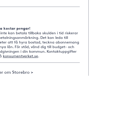
na kostar pengar!
nte kan betala tillbaka skulden i tid riskerar
etalningsanmärkning. Det kan leda till
heter att få hyra bostad, teckna abonnemang
nya lån. För stöd, vänd dig till budget- och
ådgivningen i din kommun. Kontaktuppgifter
på
konsumentverket.se
.
er om Storebro >