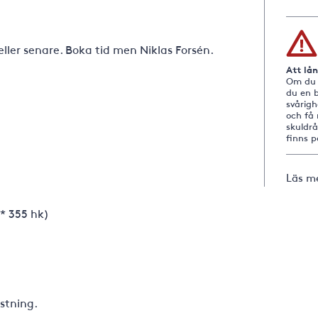
eller senare. Boka tid men Niklas Forsén.
Att lå
Om du i
du en b
svårig
och få 
skuldr
finns 
Läs m
 * 355 hk)
ustning.