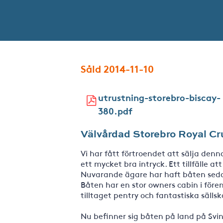
Såld 2014-11-10
utrustning-storebro-biscay-
380.pdf
Välvårdad Storebro Royal Cru
Vi har fått förtroendet att sälja denn
ett mycket bra intryck. Ett tillfälle at
Nuvarande ägare har haft båten seda
Båten har en stor owners cabin i före
tilltaget pentry och fantastiska säll
Nu befinner sig båten på land på Svi