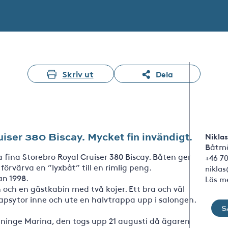
Skriv ut
Dela
iser 380 Biscay. Mycket fin invändigt.
Niklas
Båtmä
a fina Storebro Royal Cruiser 380 Biscay. Båten ger
+46 70
t förvärva en ”lyxbåt” till en rimlig peng.
nikla
n 1998.
Läs m
n och en gästkabin med två kojer. Ett bra och väl
skapsytor inne och ute en halvtrappa upp i salongen.
S
nninge Marina, den togs upp 21 augusti då ägaren