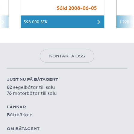
5
Såld 2008-06-05
398 000 SEK
1 290 0
KONTAKTA OSS
JUST NU PÅ BÅTAGENT
82 segelbåtar till salu
76 motorbåtar till salu
LÄNKAR
Båtmärken
OM BÅTAGENT