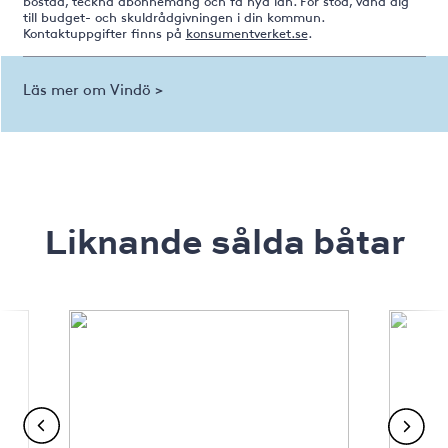
bostad, teckna abonnemang och få nya lån. För stöd, vänd dig
till budget- och skuldrådgivningen i din kommun.
Kontaktuppgifter finns på
konsumentverket.se
.
Läs mer om Vindö >
Liknande sålda båtar