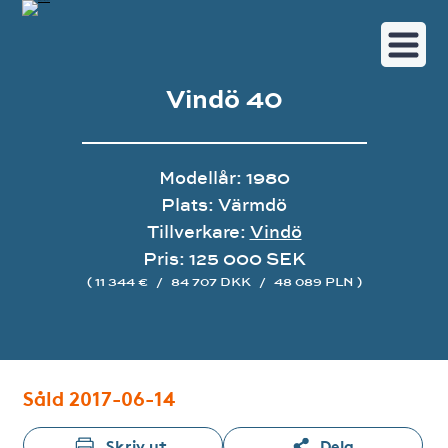
Vindö 40
Modellår: 1980
Plats: Värmdö
Tillverkare:
Vindö
Pris: 125 000 SEK
( 11 344 €
/
84 707 DKK
/
48 089 PLN )
Bildgalleri
Såld 2017-06-14
Skriv ut
Dela