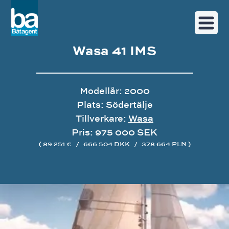
Wasa 41 IMS
Modellår: 2000
Plats: Södertälje
Tillverkare:
Wasa
Pris: 975 000 SEK
( 89 251 €
/
666 504 DKK
/
378 664 PLN )