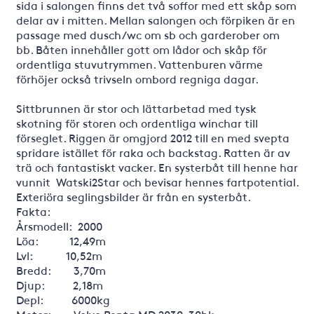
sida i salongen finns det två soffor med ett skåp som
delar av i mitten. Mellan salongen och förpiken är en
passage med dusch/wc om sb och garderober om
bb. Båten innehåller gott om lådor och skåp för
ordentliga stuvutrymmen. Vattenburen värme
förhöjer också trivseln ombord regniga dagar.
Sittbrunnen är stor och lättarbetad med tysk
skotning för storen och ordentliga winchar till
förseglet. Riggen är omgjord 2012 till en med svepta
spridare istället för raka och backstag. Ratten är av
trä och fantastiskt vacker. En systerbåt till henne har
vunnit Watski2Star och bevisar hennes fartpotential.
Exteriöra seglingsbilder är från en systerbåt.
Fakta:
Årsmodell: 2000
Löa: 12,49m
Lvl: 10,52m
Bredd: 3,70m
Djup: 2,18m
Depl: 6000kg