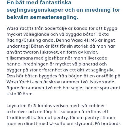
En båt med fantastiska
seglingsegenskaper och en inredning för
bekväm semestersegling.
Wasa Yachts från Södertälje är kända för att bygga
mycket välseglande och välbyggda båtar i äkta
Racing/Cruising anda. Denna Wasa 41 IMS är inget
undantag! Båten är lätt för sin storlek då man har
använt twaron i skrovet, en form av kevlar,
tillsammans med glasfiber när man tillverkade
henne. Inredningen är mycket välplanerad och
bygger på stor erfarenhet av ett aktivt seglingsliv.
Den här båten byggdes från början åt en anställd på
Wasa Yachts och är skrov nummer två. Nuvarande
ägare är nummer två och har seglet henne sparsamt
sista 10 åren.
Layouten är 3-kabins verison med två kabiner
akteröver och en förpik. I salongen återfinns ett
traditionellt L-format pentry, för om pentryt finner
man en dinett med U-soffa om styrbord. På barbords