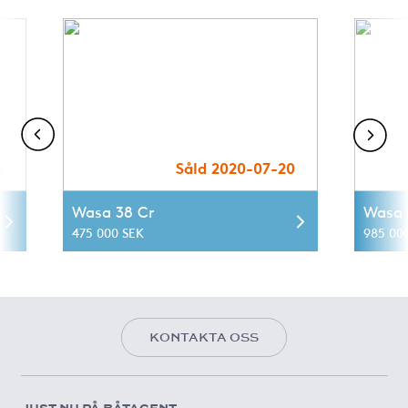
5
Såld 2020-07-20
Wasa 38 Cr
Wasa 
475 000 SEK
985 00
KONTAKTA OSS
JUST NU PÅ BÅTAGENT