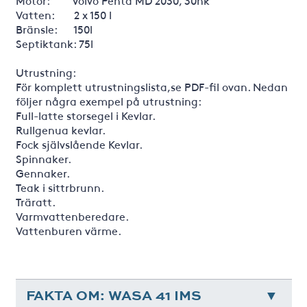
Motor: Volvo Penta MD 2030, 30hk
Vatten: 2 x 150 l
Bränsle: 150l
Septiktank: 75l
Utrustning:
För komplett utrustningslista,se PDF-fil ovan. Nedan
följer några exempel på utrustning:
Full-latte storsegel i Kevlar.
Rullgenua kevlar.
Fock självslående Kevlar.
Spinnaker.
Gennaker.
Teak i sittrbrunn.
Träratt.
Varmvattenberedare.
Vattenburen värme.
FAKTA OM: WASA 41 IMS