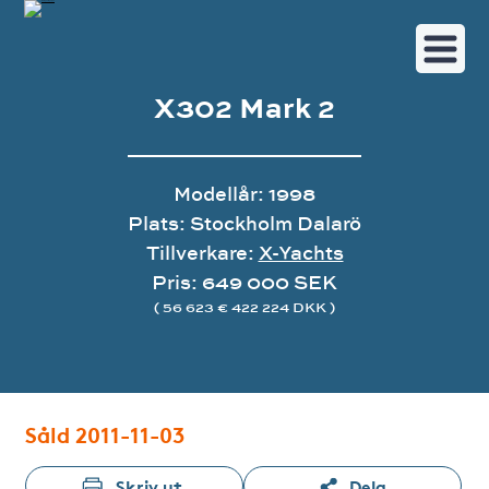
X302 Mark 2
Modellår: 1998
Plats: Stockholm Dalarö
Tillverkare:
X-Yachts
Pris: 649 000 SEK
( 56 623 € 422 224 DKK )
Bildgalleri
Såld 2011-11-03
Skriv ut
Dela