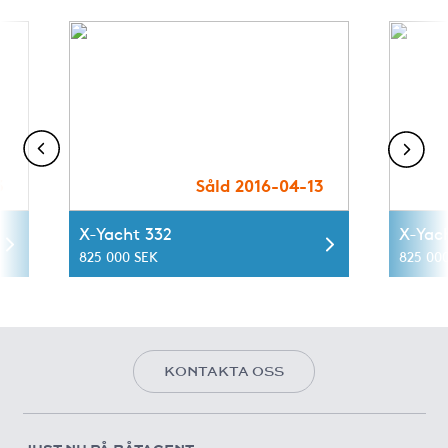
3
Såld 2016-04-13
X-Yacht 332
X-Yac
825 000 SEK
825 00
KONTAKTA OSS