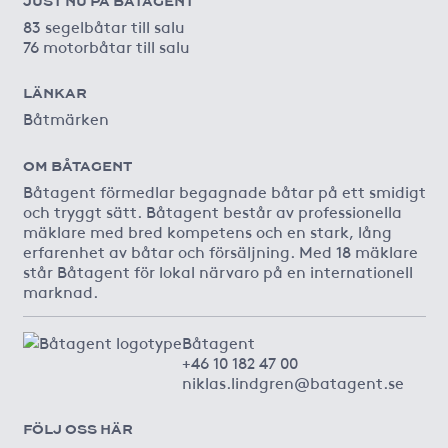
JUST NU PÅ BÅTAGENT
83 segelbåtar till salu
76 motorbåtar till salu
LÄNKAR
Båtmärken
OM BÅTAGENT
Båtagent förmedlar begagnade båtar på ett smidigt
och tryggt sätt. Båtagent består av professionella
mäklare med bred kompetens och en stark, lång
erfarenhet av båtar och försäljning. Med 18 mäklare
står Båtagent för lokal närvaro på en internationell
marknad.
Båtagent
+46 10 182 47 00
niklas.lindgren@batagent.se
FÖLJ OSS HÄR