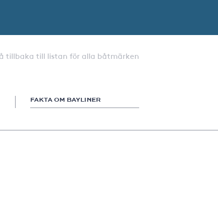
å tillbaka till listan för alla båtmärken
FAKTA OM BAYLINER