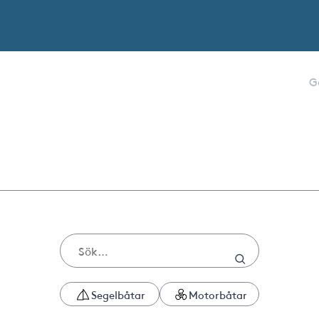
G
Segelbåtar
Motorbåtar