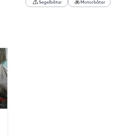
Segelbåtar
Motorbåtar