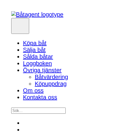
Köpa båt
Sälja båt
Sålda båtar
Loggboken
Övriga tjänster
Båtvärdering
Köpuppdrag
Om oss
Kontakta oss