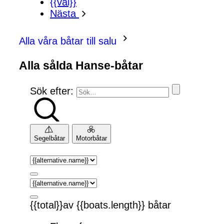
{{val}}
Nästa
Alla våra båtar till salu
Alla sålda Hanse-båtar
Sök efter:
Segelbåtar
Motorbåtar
{{total}}av {{boats.length}} båtar