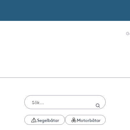
G
Segelbåtar
Motorbåtar