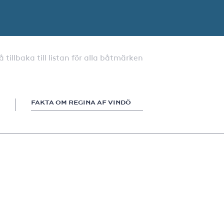
å tillbaka till listan för alla båtmärken
FAKTA OM REGINA AF VINDÖ