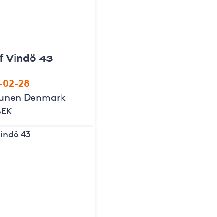
f Vindö 43
-02-28
funen Denmark
SEK