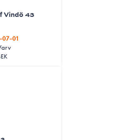
f Vindö 43
-07-01
Varv
SEK
43