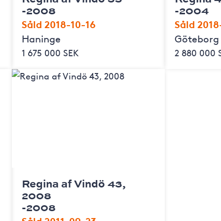
-2008
-2004
Såld 2018-10-16
Såld 2018
Haninge
Göteborg
1 675 000 SEK
2 880 000 
Regina af Vindö 43,
2008
-2008
Såld 2011-09-23