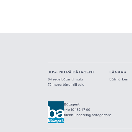
JUST NU PÅ BÅTAGENT
LÄNKAR
84 segelbåtar till salu
Båtmärken
75 motorbåtar till salu
Båtagent
+46 10 182 47 00
niklas.lindgren@batagent.se