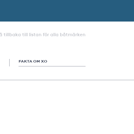
å tillbaka till listan för alla båtmärken
FAKTA OM XO