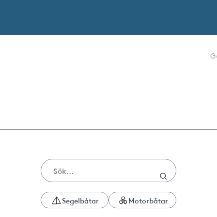
G
Segelbåtar
Motorbåtar