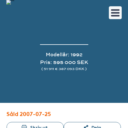
Modellår: 1992
Pris: 595 000 SEK
( 51 911 € 387 093 DKK )
Bildgalleri
Såld 2007-07-25
Skriv ut
Dela