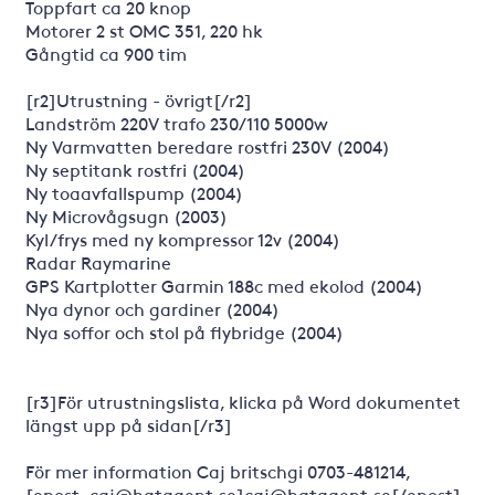
Toppfart ca 20 knop
Motorer 2 st OMC 351, 220 hk
Gångtid ca 900 tim
[r2]Utrustning - övrigt[/r2]
Landström 220V trafo 230/110 5000w
Ny Varmvatten beredare rostfri 230V (2004)
Ny septitank rostfri (2004)
Ny toaavfallspump (2004)
Ny Microvågsugn (2003)
Kyl/frys med ny kompressor 12v (2004)
Radar Raymarine
GPS Kartplotter Garmin 188c med ekolod (2004)
Nya dynor och gardiner (2004)
Nya soffor och stol på flybridge (2004)
[r3]För utrustningslista, klicka på Word dokumentet
längst upp på sidan[/r3]
För mer information Caj britschgi 0703-481214,
[epost=caj@batagent.se]caj@batagent.se[/epost]