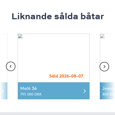
Liknande sålda båtar
8
Såld 2026-08-07
Malö 36
Jeann
795 000 DKK
800 00