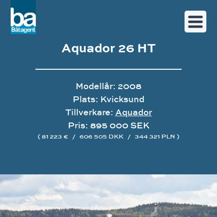
Aquador 26 HT
Modellår: 2008
Plats: Kvicksund
Tillverkare:
Aquador
Pris: 895 000 SEK
( 81 223 €
/
606 505 DKK
/
344 321 PLN )