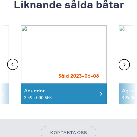
Liknande sålda båtar
7
Såld 2023-06-08
Aquador
Aquad
2 395 000 SEK
495 00
KONTAKTA OSS