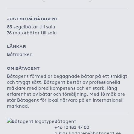
JUST NU PÅ BÅTAGENT
83 segelbåtar till salu
76 motorbåtar till salu
LÄNKAR
Båtmärken
OM BÅTAGENT
Båtagent förmedlar begagnade båtar på ett smidigt
och tryggt sätt. Båtagent består av professionella
mäklare med bred kompetens och en stark, lång
erfarenhet av båtar och försäljning. Med 18 mäklare
står Båtagent för lokal närvaro på en internationell
marknad.
Båtagent
+46 10 182 47 00
niklas.lindgren@batagent.se