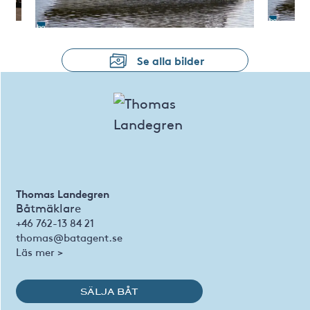
Se alla bilder
Thomas Landegren
Båtmäklare
+46 762-13 84 21
thomas@batagent.se
Läs mer >
SÄLJA BÅT