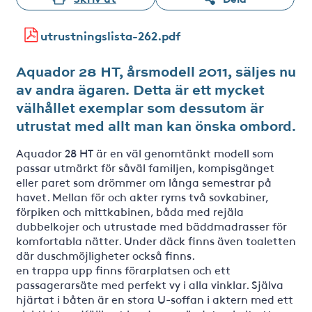
utrustningslista-262.pdf
Aquador 28 HT, årsmodell 2011, säljes nu
av andra ägaren. Detta är ett mycket
välhållet exemplar som dessutom är
utrustat med allt man kan önska ombord.
Aquador 28 HT är en väl genomtänkt modell som
passar utmärkt för såväl familjen, kompisgänget
eller paret som drömmer om långa semestrar på
havet. Mellan för och akter ryms två sovkabiner,
förpiken och mittkabinen, båda med rejäla
dubbelkojer och utrustade med bäddmadrasser för
komfortabla nätter. Under däck finns även toaletten
där duschmöjligheter också finns.
en trappa upp finns förarplatsen och ett
passagerarsäte med perfekt vy i alla vinklar. Själva
hjärtat i båten är en stora U-soffan i aktern med ett