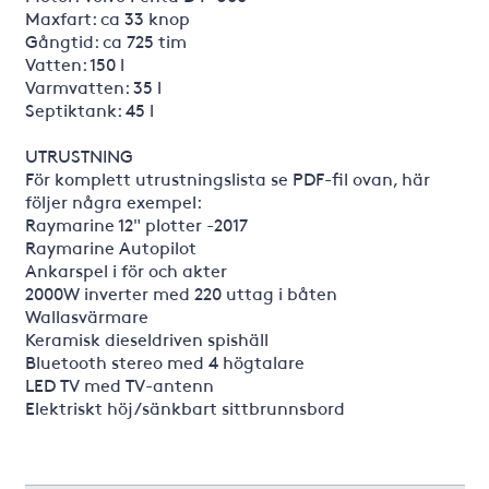
Maxfart: ca 33 knop
Gångtid: ca 725 tim
Vatten: 150 l
Varmvatten: 35 l
Septiktank: 45 l
UTRUSTNING
För komplett utrustningslista se PDF-fil ovan, här
följer några exempel:
Raymarine 12" plotter -2017
Raymarine Autopilot
Ankarspel i för och akter
2000W inverter med 220 uttag i båten
Wallasvärmare
Keramisk dieseldriven spishäll
Bluetooth stereo med 4 högtalare
LED TV med TV-antenn
Elektriskt höj/sänkbart sittbrunnsbord