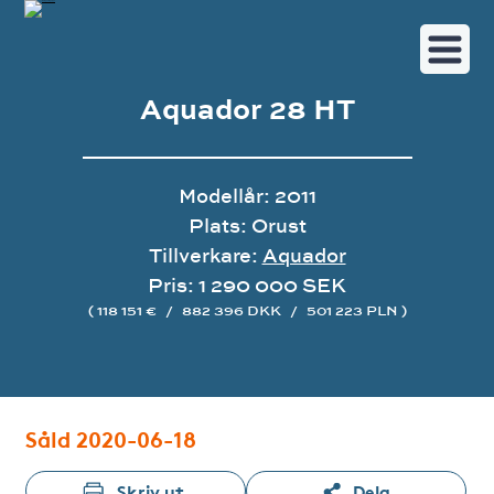
Aquador 28 HT
Modellår: 2011
Plats: Orust
Tillverkare:
Aquador
Pris: 1 290 000 SEK
( 118 151 €
/
882 396 DKK
/
501 223 PLN )
Bildgalleri
Såld 2020-06-18
Skriv ut
Dela