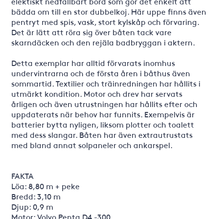
elektiskt nedfällbart bord som gör det enkelt att
bädda om till en stor dubbelkoj. Här uppe finns även
pentryt med spis, vask, stort kylskåp och förvaring.
Det är lätt att röra sig över båten tack vare
skarndäcken och den rejäla badbryggan i aktern.
Detta exemplar har alltid förvarats inomhus
undervintrarna och de första åren i båthus även
sommartid. Textilier och träinredningen har hållits i
utmärkt kondition. Motor och drev har servats
årligen och även utrustningen har hållits efter och
uppdaterats när behov har funnits. Exempelvis är
batterier bytta nyligen, liksom plotter och toalett
med dess slangar. Båten har även extrautrustats
med bland annat solpaneler och ankarspel.
FAKTA
Löa: 8,80 m + peke
Bredd: 3,10 m
Djup: 0,9 m
Motor: Volvo Penta D4 -300