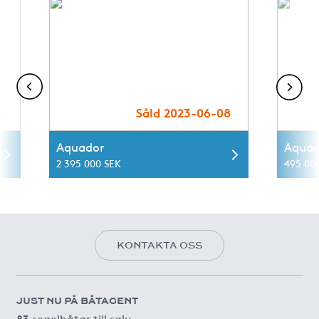
5
Såld 2023-06-08
Aquador
Aquad
2 395 000 SEK
495 00
KONTAKTA OSS
JUST NU PÅ BÅTAGENT
83 segelbåtar till salu