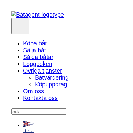
Köpa båt
Sälja båt
Sålda båtar
Loggboken
Övriga tjänster
Båtvärdering
Köpuppdrag
Om oss
Kontakta oss