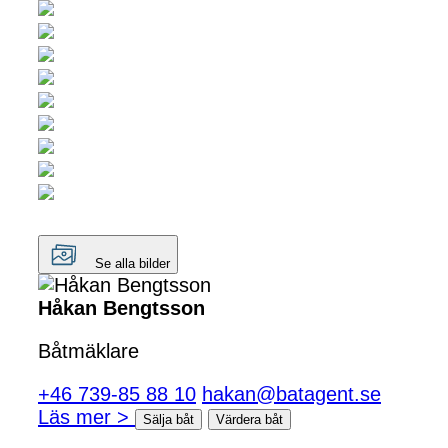
Se alla bilder
Håkan Bengtsson
Båtmäklare
+46 739-85 88 10
hakan@batagent.se
Läs mer >
Sälja båt
Värdera båt