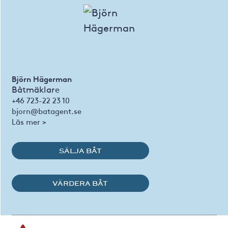
Björn Hägerman
Båtmäklare
+46 723-22 23 10
bjorn@batagent.se
Läs mer >
SÄLJA BÅT
VÄRDERA BÅT