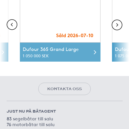
3
Såld 2026-07-10
Dufour 365 Grand Large
Dufou
1 050 000 SEK
1 075 0
KONTAKTA OSS
JUST NU PÅ BÅTAGENT
83 segelbåtar till salu
76 motorbåtar till salu