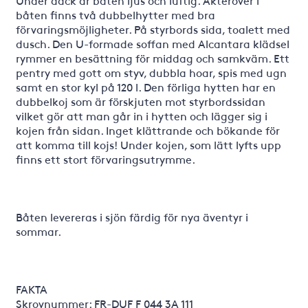
Under däck är båten ljus och luftig. Akteröver i
båten finns två dubbelhytter med bra
förvaringsmöjligheter. På styrbords sida, toalett med
dusch. Den U-formade soffan med Alcantara klädsel
rymmer en besättning för middag och samkväm. Ett
pentry med gott om styv, dubbla hoar, spis med ugn
samt en stor kyl på 120 l. Den förliga hytten har en
dubbelkoj som är förskjuten mot styrbordssidan
vilket gör att man går in i hytten och lägger sig i
kojen från sidan. Inget klättrande och bökande för
att komma till kojs! Under kojen, som lätt lyfts upp
finns ett stort förvaringsutrymme.
Båten levereras i sjön färdig för nya äventyr i
sommar.
FAKTA
Skrovnummer: FR-DUF F 044 3A 111