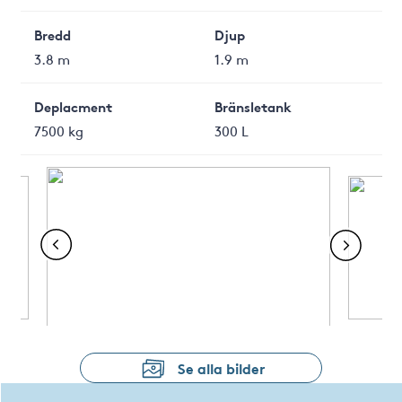
Bredd
Djup
3.8 m
1.9 m
Deplacment
Bränsletank
7500 kg
300 L
Se alla bilder