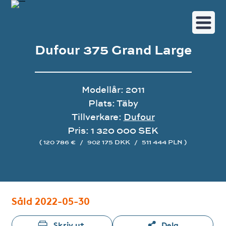
Dufour 375 Grand Large
Modellår: 2011
Plats: Täby
Tillverkare:
Dufour
Pris: 1 320 000 SEK
( 120 786 €
/
902 175 DKK
/
511 444 PLN )
Bildgalleri
Såld 2022-05-30
Skriv ut
Dela