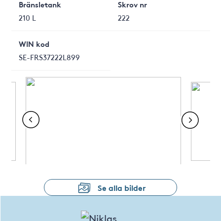
Bränsletank
Skrov nr
210 L
222
WIN kod
SE-FRS37222L899
Se alla bilder