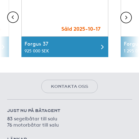
6
Såld 2025-10-17
Forgus 37
Forgu
925 000 SEK
1 295 0
KONTAKTA OSS
JUST NU PÅ BÅTAGENT
83 segelbåtar till salu
76 motorbåtar till salu