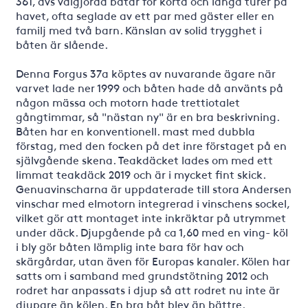
361, dvs välgjorda båtar för korta och långa turer på
havet, ofta seglade av ett par med gäster eller en
familj med två barn. Känslan av solid trygghet i
båten är slående.
Denna Forgus 37a köptes av nuvarande ägare när
varvet lade ner 1999 och båten hade då använts på
någon mässa och motorn hade trettiotalet
gångtimmar, så "nästan ny" är en bra beskrivning.
Båten har en konventionell. mast med dubbla
förstag, med den focken på det inre förstaget på en
självgående skena. Teakdäcket lades om med ett
limmat teakdäck 2019 och är i mycket fint skick.
Genuavinscharna är uppdaterade till stora Andersen
vinschar med elmotorn integrerad i vinschens sockel,
vilket gör att montaget inte inkräktar på utrymmet
under däck. Djupgående på ca 1,60 med en ving- köl
i bly gör båten lämplig inte bara för hav och
skärgårdar, utan även för Europas kanaler. Kölen har
satts om i samband med grundstötning 2012 och
rodret har anpassats i djup så att rodret nu inte är
djupare än kölen. En bra båt blev än bättre.