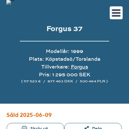
Forgus 37
Modellår: 1999
Plats: Köpstadsö/Torslanda
Tillverkare:
Forgus
Pris: 1 295 000 SEK
( 117 523 €
/
877 463 DKK
/
500 464 PLN )
Bildgalleri
Såld 2025-06-09
Skriv ut
Dela