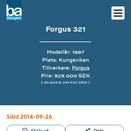
Forgus 321
Modellår: 1997
Plats: Kungsviken
Tillverkare:
Forgus
Pris: 525 000 SEK
( 45 804 € 341 552 DKK )
Bildgalleri
Såld 2014-09-26
Skriv ut
Dela