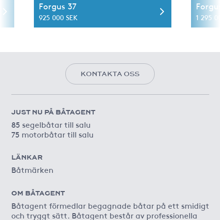
Forgus 37
Forgu
925 000 SEK
1 295 0
KONTAKTA OSS
JUST NU PÅ BÅTAGENT
85 segelbåtar till salu
75 motorbåtar till salu
LÄNKAR
Båtmärken
OM BÅTAGENT
Båtagent förmedlar begagnade båtar på ett smidigt
och tryggt sätt. Båtagent består av professionella