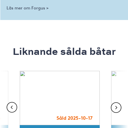
Läs mer om Forgus >
Liknande sålda båtar
6
Såld 2025-10-17