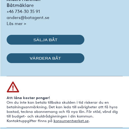
Båtmäklare
+46 734-30 35 91
anders@batagent.se
Läs mer >
SÄLJA BÅT
VÄRDERA BÅT
Att låna kostar pengar!
Om du inte kan betala tillbaka skulden i tid riskerar du en
betalningsanmärkning. Det kan leda till svårigheter att få hyra
bostad, teckna abonnemang och få nya lån. För stöd, vänd dig
till budget- och skuldrådgivningen i din kommun.
Kontaktuppgifter finns på
konsumentverket.se
.