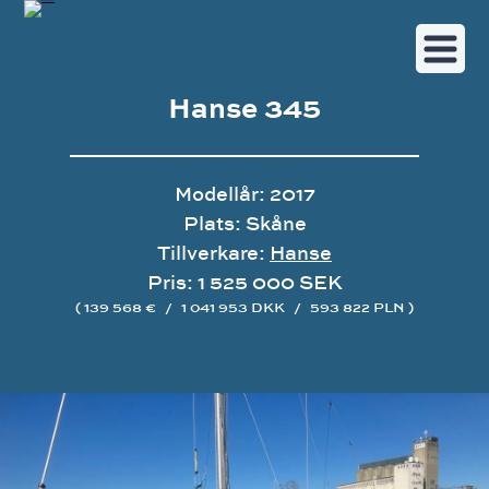
Hanse 345
Modellår: 2017
Plats: Skåne
Tillverkare:
Hanse
Pris: 1 525 000 SEK
( 139 568 €
/
1 041 953 DKK
/
593 822 PLN )