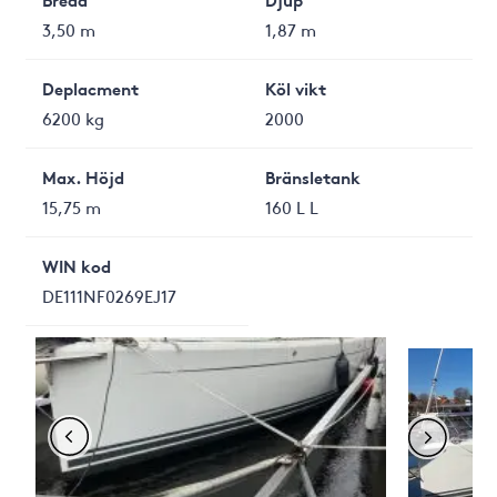
3,50 m
1,87 m
Deplacment
Köl vikt
6200 kg
2000
Max. Höjd
Bränsletank
15,75 m
160 L L
WIN kod
DE111NF0269EJ17