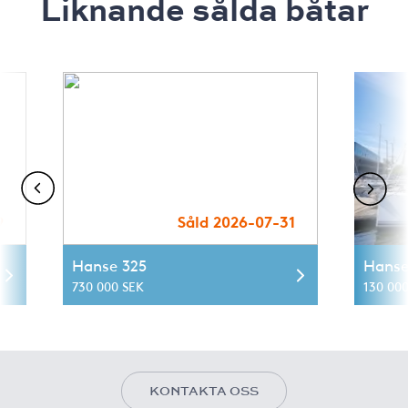
Liknande sålda båtar
9
Såld 2026-07-31
Hanse 325
Hanse
730 000 SEK
130 000
KONTAKTA OSS