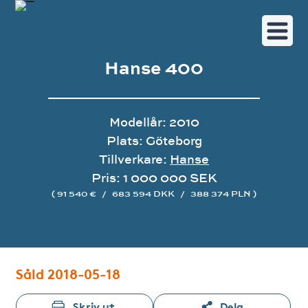
Hanse 400
Modellår: 2010
Plats: Göteborg
Tillverkare:
Hanse
Pris: 1 000 000 SEK
( 91 540 €
/
683 594 DKK
/
388 374 PLN )
Bildgalleri
Såld 2018-05-18
Skriv ut
Dela