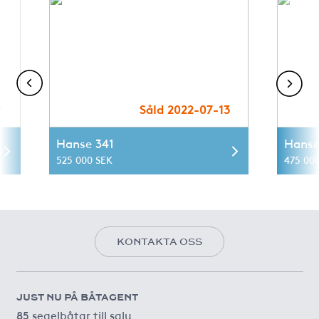
2
Såld 2022-07-13
Hanse 341
Hanse
525 000 SEK
475 00
KONTAKTA OSS
JUST NU PÅ BÅTAGENT
85 segelbåtar till salu