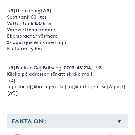
[r3]Utrustning[/r3]
Septitank 60 liter
Vattentank 150 liter
Varmvattenberedare
Ebersprächer värmare
2-lågig gasolspis med ugn
Isotherm kylbox
[r3]För info Caj Britschgi 0703-481214, [/r3]
Klicka på adressen för att skicka mail
[r3]
[epost=caj@batagent.se]caj@batagent.se[/epost]
[/r3]
FAKTA OM: