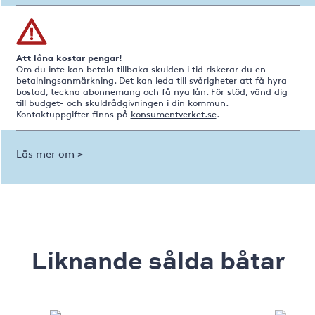
Att låna kostar pengar!
Om du inte kan betala tillbaka skulden i tid riskerar du en
betalningsanmärkning. Det kan leda till svårigheter att få hyra
bostad, teckna abonnemang och få nya lån. För stöd, vänd dig
till budget- och skuldrådgivningen i din kommun.
Kontaktuppgifter finns på
konsumentverket.se
.
Läs mer om >
Liknande sålda båtar