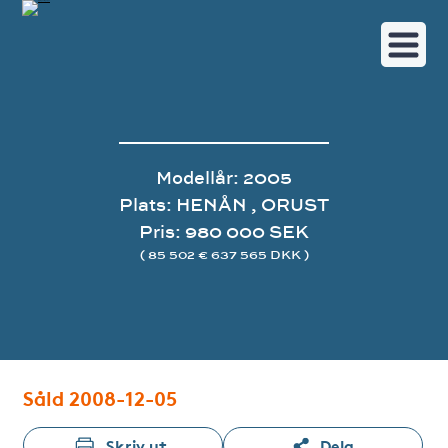
Modellår: 2005
Plats: HENÅN , ORUST
Pris: 980 000 SEK
( 85 502 € 637 565 DKK )
Bildgalleri
Såld 2008-12-05
Skriv ut
Dela