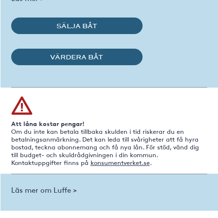
SÄLJA BÅT
VÄRDERA BÅT
Att låna kostar pengar!
Om du inte kan betala tillbaka skulden i tid riskerar du en
betalningsanmärkning. Det kan leda till svårigheter att få hyra
bostad, teckna abonnemang och få nya lån. För stöd, vänd dig
till budget- och skuldrådgivningen i din kommun.
Kontaktuppgifter finns på
konsumentverket.se
.
Läs mer om Luffe >