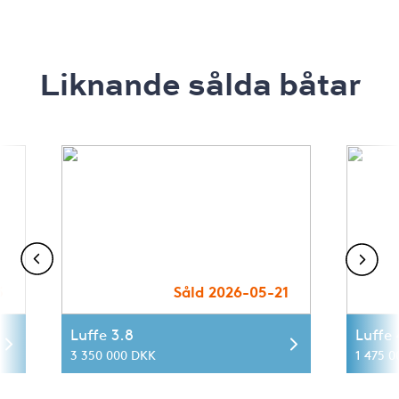
Liknande sålda båtar
3
Såld 2026-05-21
Luffe 3.8
Luffe
3 350 000 DKK
1 475 