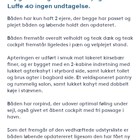
Luffe 40 ingen undtagelse.
Båden har kun haft 2 ejere, der begge har passet og
plejet båden og løbende holdt den opdateret.
Båden fremstår overalt velholdt og teak dæk og teak
cockpit fremstår ligeledes i pæn og velplejet stand.
Apteringen er udført i smuk mat lakeret kirsebær
finer, og er bygget med en 2-kabine indretning med
lukket agterkahyt i styrbord side, samt lukket toilet
og brus agter i bagbord side. Et veldisponeret pantry
og rummelig salon, samt lukket kahyt med dobbelt
køje i stævnen.
Båden har rorpind, der udover optimal føling under
sejl, også givet et åbent cockpit med fri passage i
havn.
Som det fremgår af den vedhæftede udstyrsliste er
båden løbende opdatereret ligesom den har fået ny