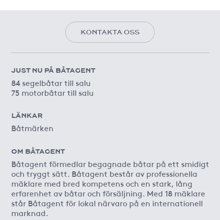
KONTAKTA OSS
JUST NU PÅ BÅTAGENT
84 segelbåtar till salu
75 motorbåtar till salu
LÄNKAR
Båtmärken
OM BÅTAGENT
Båtagent förmedlar begagnade båtar på ett smidigt
och tryggt sätt. Båtagent består av professionella
mäklare med bred kompetens och en stark, lång
erfarenhet av båtar och försäljning. Med 18 mäklare
står Båtagent för lokal närvaro på en internationell
marknad.