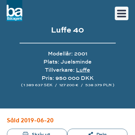
Luffe 40
Modellår: 2001
Plats: Juelsminde
Tillverkare:
Luffe
Pris: 950 000 DKK
( 1 389 637 SEK
/
127 200 €
/
538 379 PLN )
Bildgalleri
Såld 2019-06-20
Skriv ut
Dela