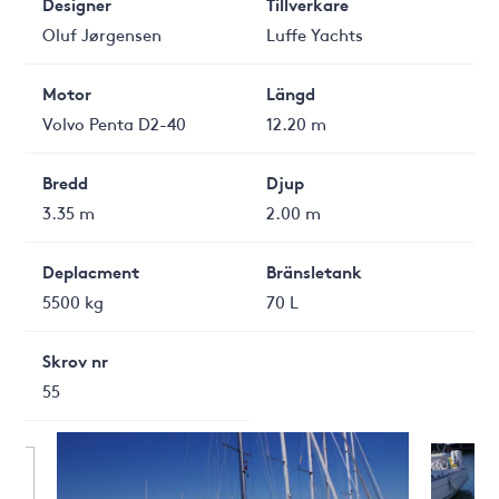
Designer
Tillverkare
Oluf Jørgensen
Luffe Yachts
Motor
Längd
Volvo Penta D2-40
12.20 m
Bredd
Djup
3.35 m
2.00 m
Deplacment
Bränsletank
5500 kg
70 L
Skrov nr
55