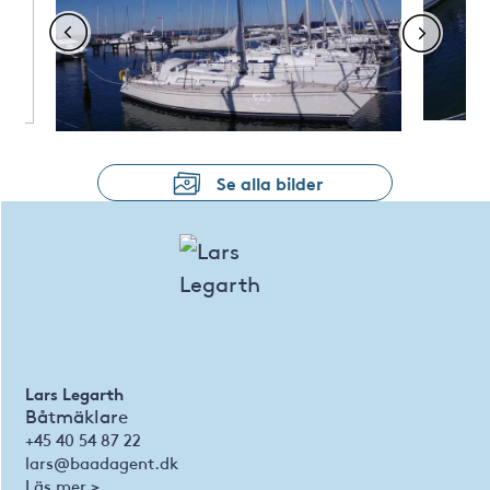
Se alla bilder
Lars Legarth
Båtmäklare
+45 40 54 87 22
lars@baadagent.dk
Läs mer >