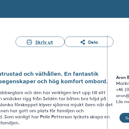
Skriv ut
Dela
utrustad och välhållen. En fantastik
Aron 
gsegenskaper och hög komfort ombord.
Markn
+46 (0
bseglare och den har verkligen levt upp till sitt
aron@
 smäcker rigg från Seldén tar båten bra höjd på
Läs m
slanka förskeppet klyver sjöarna mjukt även när det
nen har gott om plats för familjen och
. Som vanligt har Pelle Petterson lyckats skapa en
S
 familjen.