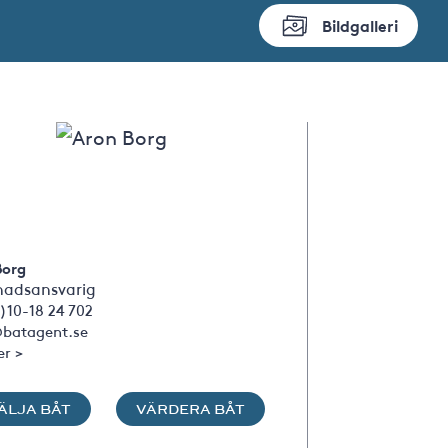
Bildgalleri
Borg
adsansvarig
)10-18 24 702
batagent.se
er >
ÄLJA BÅT
VÄRDERA BÅT