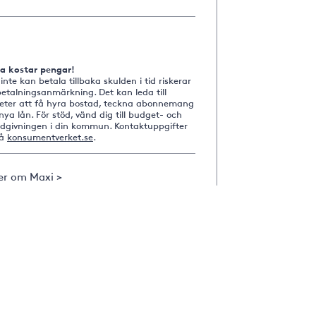
na kostar pengar!
nte kan betala tillbaka skulden i tid riskerar
etalningsanmärkning. Det kan leda till
heter att få hyra bostad, teckna abonnemang
nya lån. För stöd, vänd dig till budget- och
ådgivningen i din kommun. Kontaktuppgifter
på
konsumentverket.se
.
er om Maxi >