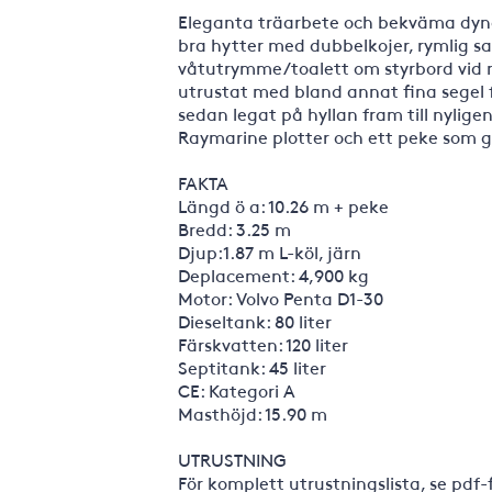
Eleganta träarbete och bekväma dynor
bra hytter med dubbelkojer, rymlig s
våtutrymme/toalett om styrbord vid n
utrustat med bland annat fina segel 
sedan legat på hyllan fram till nylig
Raymarine plotter och ett peke som 
FAKTA
Längd ö a: 10.26 m + peke
Bredd: 3.25 m
Djup:1.87 m L-köl, järn
Deplacement: 4,900 kg
Motor: Volvo Penta D1-30
Dieseltank: 80 liter
Färskvatten: 120 liter
Septitank: 45 liter
CE: Kategori A
Masthöjd: 15.90 m
UTRUSTNING
För komplett utrustningslista, se pdf