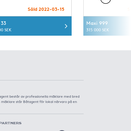
Såld 2022-03-15
S
 33
Maxi 999
00 SEK
315 000 SEK
agent består av professionella mäklare med bred
8 mäklare står Båtagent för lokal närvaro på en
PARTNERS