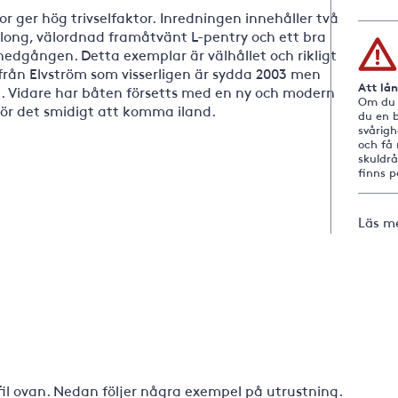
 ger hög trivselfaktor. Inredningen innehåller två
along, välordnad framåtvänt L-pentry och ett bra
edgången. Detta exemplar är välhållet och rikligt
från Elvström som visserligen är sydda 2003 men
Att lå
en. Vidare har båten försetts med en ny och modern
Om du i
gör det smidigt att komma iland.
du en b
svårig
och få 
skuldr
finns 
Läs m
-fil ovan. Nedan följer några exempel på utrustning.