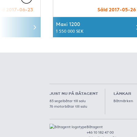
ld 2017-06-23
Såld 2017-05-26
Maxi 1200
1 550 000 SEK
JUST NU PÅ BÅTAGENT
LÄNKAR
83 segelbåtar till salu
Båtmärken
76 motorbåtar till salu
Båtagent
+46 10 182 47 00