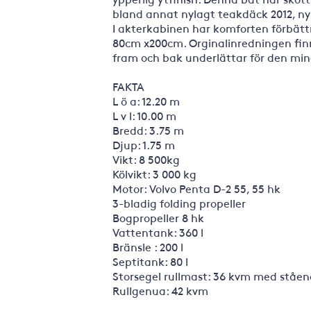
bland annat nylagt teakdäck 2012, nyt
I akterkabinen har komforten förbättr
80cm x200cm. Orginalinredningen finn
fram och bak underlättar för den mi
FAKTA
L ö a: 12.20 m
L v l: 10.00 m
Bredd: 3.75 m
Djup: 1.75 m
Vikt: 8 500kg
Kölvikt: 3 000 kg
Motor: Volvo Penta D-2 55, 55 hk
3-bladig folding propeller
Bogpropeller 8 hk
Vattentank: 360 l
Bränsle : 200 l
Septitank: 80 l
Storsegel rullmast: 36 kvm med ståend
Rullgenua: 42 kvm