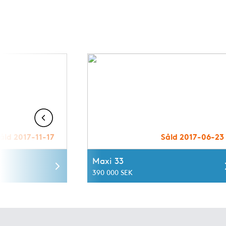
åld 2017-11-17
Såld 2017-06-23
Maxi 33
390 000 SEK