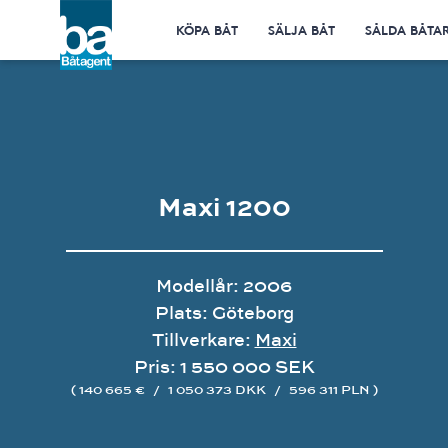
KÖPA BÅT
SÄLJA BÅT
SÅLDA BÅTA
Maxi 1200
Modellår: 2006
Plats: Göteborg
Tillverkare:
Maxi
Pris: 1 550 000 SEK
( 140 665 €
/
1 050 373 DKK
/
596 311 PLN )