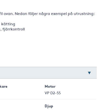
-fil ovan. Nedan följer några exempel på utrustning:
i kätting
, fjärrkontroll
rkare
Motor
VP D2-55
Djup