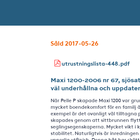
Såld 2017-05-26
utrustningslista-448.pdf
Maxi 1200-2006 nr 67, sjösat
väl underhållna och uppdater
När Pelle P skapade Maxi 1200 var g
mycket boendekomfort för en familj ä
exempel är det ovanligt väl tilltagn
skapades genom att sittbrunnen flyt
seglingsegenskaperna. Mycket vikt i kö
stabilitet. Naturligtvis är inredningen
ypperlig ytfinish. Denna båt har sköt