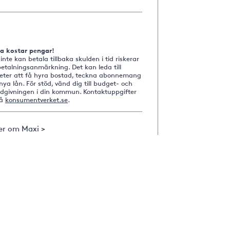
na kostar pengar!
nte kan betala tillbaka skulden i tid riskerar
etalningsanmärkning. Det kan leda till
heter att få hyra bostad, teckna abonnemang
nya lån. För stöd, vänd dig till budget- och
ådgivningen i din kommun. Kontaktuppgifter
på
konsumentverket.se
.
er om Maxi >