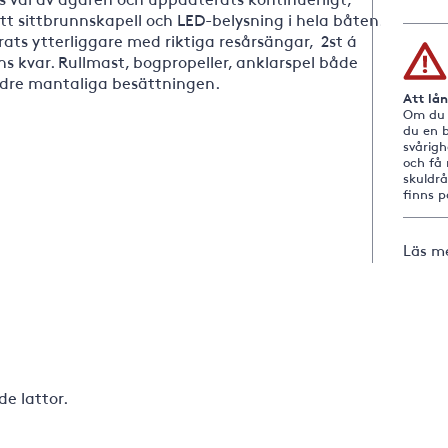
t sittbrunnskapell och LED-belysning i hela båten.
ats ytterliggare med riktiga resårsängar, 2st á
s kvar. Rullmast, bogpropeller, anklarspel både
ndre mantaliga besättningen.
Att lå
Om du i
du en b
svårig
och få 
skuldr
finns 
Läs m
e lattor.