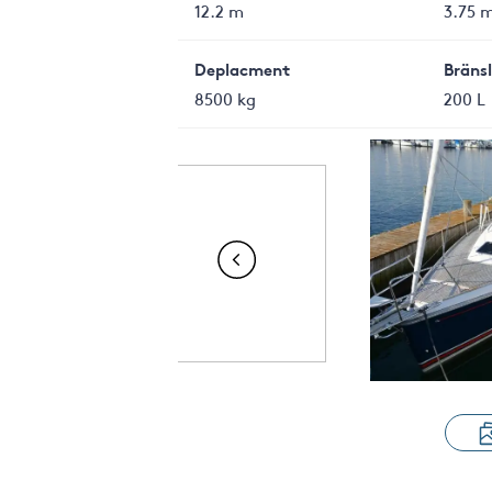
12.2 m
3.75 
Deplacment
Bräns
8500 kg
200 L