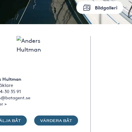
Bildgalleri
s Hultman
klare
4-30 35 91
s@batagent.se
er >
ÄLJA BÅT
VÄRDERA BÅT