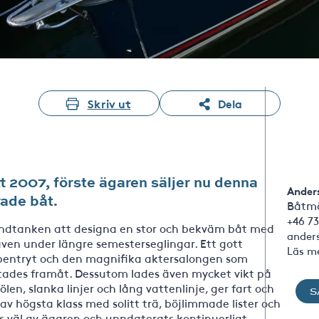
Skriv ut
Dela
t 2007, förste ägaren säljer nu denna
Ander
ade båt.
Båtmä
+46 73
rundtanken att designa en stor och bekväm båt med
ander
ven under längre semesterseglingar. Ett gott
Läs m
a pentryt och den magnifika aktersalongen som
tades framåt. Dessutom lades även mycket vikt på
len, slanka linjer och lång vattenlinje, ger fart och
S
 av högsta klass med solitt trä, böjlimmade lister och
ts väl av ägaren och uppdaterats kontinuerligt,