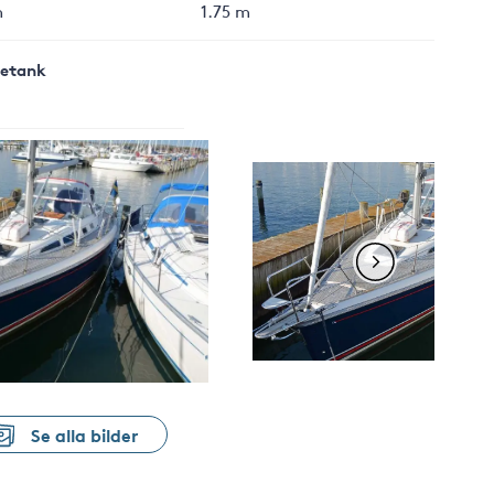
m
1.75 m
letank
Se alla bilder