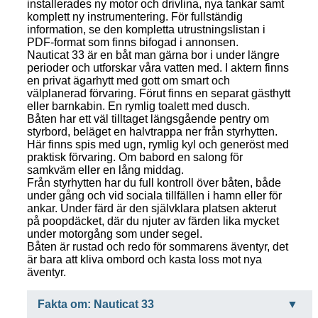
installerades ny motor och drivlina, nya tankar samt
komplett ny instrumentering. För fullständig
information, se den kompletta utrustningslistan i
PDF-format som finns bifogad i annonsen.
Nauticat 33 är en båt man gärna bor i under längre
perioder och utforskar våra vatten med. I aktern finns
en privat ägarhytt med gott om smart och
välplanerad förvaring. Förut finns en separat gästhytt
eller barnkabin. En rymlig toalett med dusch.
Båten har ett väl tilltaget längsgående pentry om
styrbord, beläget en halvtrappa ner från styrhytten.
Här finns spis med ugn, rymlig kyl och generöst med
praktisk förvaring. Om babord en salong för
samkväm eller en lång middag.
Från styrhytten har du full kontroll över båten, både
under gång och vid sociala tillfällen i hamn eller för
ankar. Under färd är den självklara platsen akterut
på poopdäcket, där du njuter av färden lika mycket
under motorgång som under segel.
Båten är rustad och redo för sommarens äventyr, det
är bara att kliva ombord och kasta loss mot nya
äventyr.
Fakta om: Nauticat 33