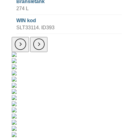
Bränsletank
274 L
WIN kod
SLT33114. ID393