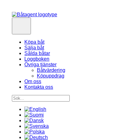
Köpa båt
Sälja båt
Sålda båtar
Loggboken
Övriga tjänster
Båtvärdering
Köpuppdrag
Om oss
Kontakta oss