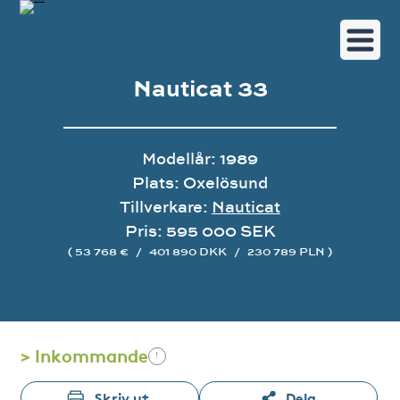
Nauticat 33
Modellår: 1989
Plats: Oxelösund
Tillverkare:
Nauticat
Pris: 595 000 SEK
( 53 768 €
/
401 890 DKK
/
230 789 PLN )
Bildgalleri
> Inkommande
!
Skriv ut
Dela