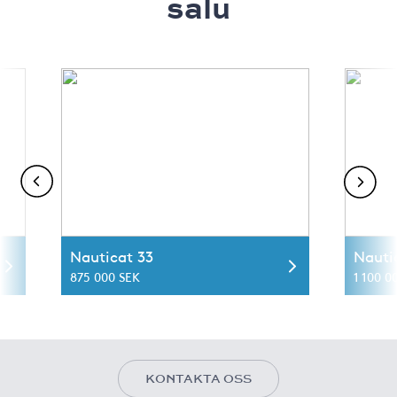
salu
Nauticat 33
Nauti
875 000 SEK
1 100 0
KONTAKTA OSS