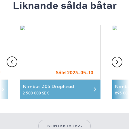
Liknande sålda båtar
9
Såld 2023-05-10
Nimbus 305 Drophead
Nimbu
2 500 000 SEK
895 00
KONTAKTA OSS