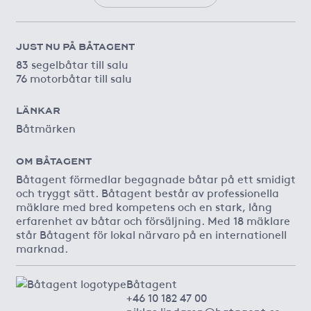
JUST NU PÅ BÅTAGENT
83 segelbåtar till salu
76 motorbåtar till salu
LÄNKAR
Båtmärken
OM BÅTAGENT
Båtagent förmedlar begagnade båtar på ett smidigt
och tryggt sätt. Båtagent består av professionella
mäklare med bred kompetens och en stark, lång
erfarenhet av båtar och försäljning. Med 18 mäklare
står Båtagent för lokal närvaro på en internationell
marknad.
Båtagent
+46 10 182 47 00
niklas.lindgren@batagent.se