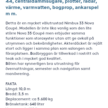
44, centraldammsugare, plotter, radar,
värme, varmvatten, bogprop, ankarspel
m m.
Detta är en mycket välutrustad Nimbus 33 Nova
Coupé. Modellen är inte lika vanlig som den lite
större Nova 35 Coupé men erbjuder samma
funktioner som storasyster utan att ge avkall på
utrymmen och bekvämligheter. Akterdäcket är rejält
stort och ligger i samma plan som salongen och
förarplatsen. Badbryggan är tillverkad i rostritt och
teak och i mycket god kvalitet.
Båten har synnerligen bra utrustning för
övernattningar, semester och navigation samt
manövrering.
FAKTA
Längd: 10,0 m
Bredd: 3,5 m
Deplacement: ca 5.600 kg
Bränsletank: 640 liter