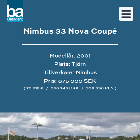
Nimbus 33 Nova Coupé
Modellår: 2001
Plats: Tjörn
Tillverkare:
Nimbus
Pris: 875 000 SEK
( 79 912 €
/
596 743 DKK
/
338 336 PLN )