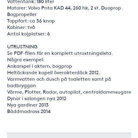
Vattentank: 180 liter
Motorer: Volvo Pnta KAD 44, 260 hk, 2 st. Duoprop.
Bogpropeller
Toppfart: ca 36 knop
Kabiner: två
Antal kojplatser: 6
UTRUSTNING
Se PDF-filen för en komplett utrustningslista.
Några exempel:
Ankarspel i aktern, bogprop
Heltäckande kapell överakterdäck 2012.
Varmvatten och dusch på toaletten samt på
badbryggan
Värme, Plotter, Radar, autopilot, centraldammsugare
Dynor i salongen nya 2012
Nya gardiner 2013
Bäddmadrass 2014