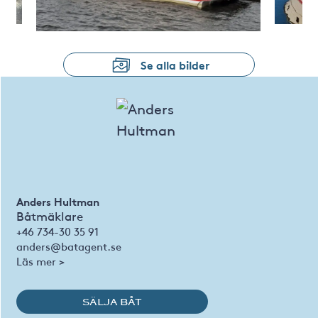
Se alla bilder
Anders Hultman
Båtmäklare
+46 734-30 35 91
anders@batagent.se
Läs mer >
SÄLJA BÅT