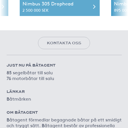
Nimbus 305 Drophead
Nimbu
2 500 000 SEK
895 00
KONTAKTA OSS
JUST NU PÅ BÅTAGENT
85 segelbåtar till salu
76 motorbåtar till salu
LÄNKAR
Båtmärken
OM BÅTAGENT
Båtagent förmedlar begagnade båtar på ett smidigt
och tryggt sätt. Båtagent består av professionella