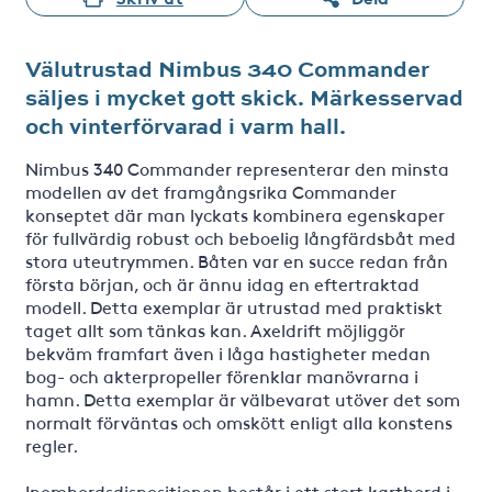
Välutrustad Nimbus 340 Commander
säljes i mycket gott skick. Märkesservad
och vinterförvarad i varm hall.
Nimbus 340 Commander representerar den minsta
modellen av det framgångsrika Commander
konseptet där man lyckats kombinera egenskaper
för fullvärdig robust och beboelig långfärdsbåt med
stora uteutrymmen. Båten var en succe redan från
första början, och är ännu idag en eftertraktad
modell. Detta exemplar är utrustad med praktiskt
taget allt som tänkas kan. Axeldrift möjliggör
bekväm framfart även i låga hastigheter medan
bog- och akterpropeller förenklar manövrarna i
hamn. Detta exemplar är välbevarat utöver det som
normalt förväntas och omskött enligt alla konstens
regler.
Inombordsdispositionen består i ett stort kartbord i