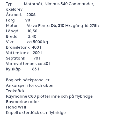
Typ Motorbåt, Nimbus 340 Commander,
axeldrev
Årsmod. 2006
Färg Vit
Motor Volvo Penta D6, 310 Hk, gångtid 578h
Längd 10,30
Bredd 3,40
Vikt ca 5000 kg
Bränsletank 400 l
Vattentank 200 l
Septitank 70 l
Varmvattenber. ca 40 l
Kylskåp 85 l
Bog och häckpropeller
Ankarspel i för och akter
Teakdäck
Raymarine C80 plotter inne och på flybridge
Raymarine radar
Hand WHF
Kapell akterdäck och flybridge