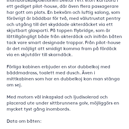
ett gediget pilot-house, där även flera passagerare
har gott om plats. En bekväm och luftig salong, som
förövrigt är bäddbar för två, med välutrustat pentry
och utgång till det skyddade akterdäcket via ett
skjutbart glasparti. På toppen flybridge, som är
lättillgängligt både från akterdäck och inifrån båten
tack vare smart designade trappor. Från pilot-house
är det möjligt att smidigt komma fram på fördäck
via en skjutdörr till skarndäck.
Förliga kabinen erbjuder en stor dubbelkoj med
bäddmadrass, toalett med dusch. Även i
mittkabinen som har en dubbelkoj kan man stänga
om sej.
Med motorn väl inkapslad och ljudisolerad och
placerad ute under sittbrunnens golv, möjliggörs en
mycket tyst gång inombords.
Data om båten: