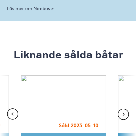
Läs mer om Nimbus >
Liknande sålda båtar
9
Såld 2023-05-10