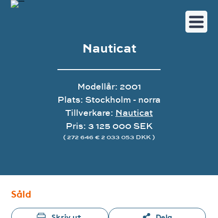
Nauticat
Modellår: 2001
Plats: Stockholm - norra
Tillverkare:
Nauticat
Pris: 3 125 000 SEK
( 272 646 € 2 033 053 DKK )
Bildgalleri
Såld
Skriv ut
Dela