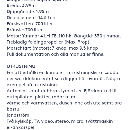
Bredd: 3,99m
Djupgående: 1.95m
Deplacement: 14.5 ton
Färskvatten: 700 liter
Bränsle: 700 liter
Motor: Yanmar 4 LH-TE, 110 hk. Gångtid: 330 timmar.
Trebladig foldingpropeller (Max-Prop)
Marschfart (motor): 7 knop, max 9,5 knop.
Full dokumentation och alla manualer finns.
UTRUSTNING
För att erhålla en komplett utrustningslista: Ladda
ner worddokumentet som ligger här ovanför. Några
exempel på utrustning:
Autopilot samt dubbra styrplatser. Fjärrkontroll till
autopiloten, plotter, radar m m.
värme och varmvatten, dusch inne och ute samt bra
bastu
landström
Två kylskåp, TV, video, stereo, micro, tvättmaskin
el-ankarspel