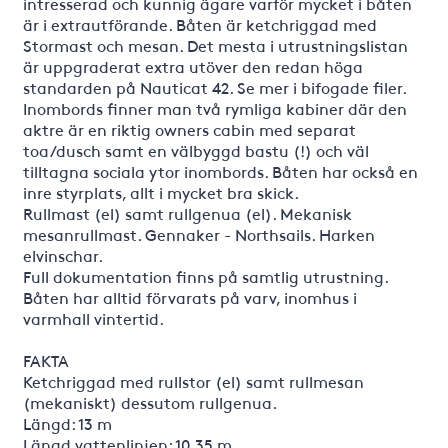
intresserad och kunnig ägare varför mycket i båten
är i extrautförande. Båten är ketchriggad med
Stormast och mesan. Det mesta i utrustningslistan
är uppgraderat extra utöver den redan höga
standarden på Nauticat 42. Se mer i bifogade filer.
Inombords finner man två rymliga kabiner där den
aktre är en riktig owners cabin med separat
toa/dusch samt en välbyggd bastu (!) och väl
tilltagna sociala ytor inombords. Båten har också en
inre styrplats, allt i mycket bra skick.
Rullmast (el) samt rullgenua (el). Mekanisk
mesanrullmast. Gennaker - Northsails. Harken
elvinschar.
Full dokumentation finns på samtlig utrustning.
Båten har alltid förvarats på varv, inomhus i
varmhall vintertid.
FAKTA
Ketchriggad med rullstor (el) samt rullmesan
(mekaniskt) dessutom rullgenua.
Längd: 13 m
Längd vattenlinjen: 10,35 m