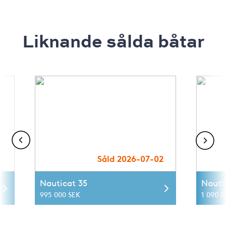
Liknande sålda båtar
4
Såld 2026-07-02
Nauticat 35
Nauti
995 000 SEK
1 090 0