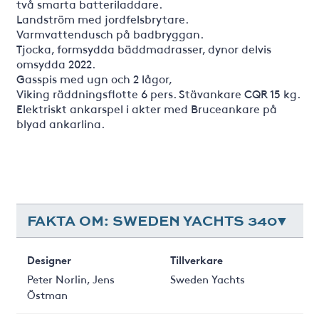
två smarta batteriladdare.
Landström med jordfelsbrytare.
Varmvattendusch på badbryggan.
Tjocka, formsydda bäddmadrasser, dynor delvis
omsydda 2022.
Gasspis med ugn och 2 lågor,
Viking räddningsflotte 6 pers. Stävankare CQR 15 kg.
Elektriskt ankarspel i akter med Bruceankare på
blyad ankarlina.
FAKTA OM: SWEDEN YACHTS 340
Designer
Tillverkare
Peter Norlin, Jens
Sweden Yachts
Östman