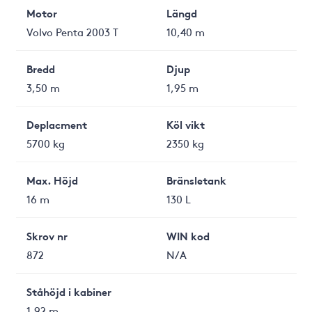
Motor
Längd
Volvo Penta 2003 T
10,40 m
Bredd
Djup
3,50 m
1,95 m
Deplacment
Köl vikt
5700 kg
2350 kg
Max. Höjd
Bränsletank
16 m
130 L
Skrov nr
WIN kod
872
N/A
Ståhöjd i kabiner
1,92 m