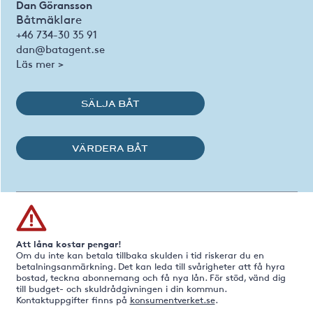
Dan Göransson
Båtmäklare
+46 734-30 35 91
dan@batagent.se
Läs mer >
SÄLJA BÅT
VÄRDERA BÅT
Att låna kostar pengar!
Om du inte kan betala tillbaka skulden i tid riskerar du en
betalningsanmärkning. Det kan leda till svårigheter att få hyra
bostad, teckna abonnemang och få nya lån. För stöd, vänd dig
till budget- och skuldrådgivningen i din kommun.
Kontaktuppgifter finns på
konsumentverket.se
.