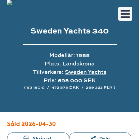
Sweden Yachts 340
Modellår: 1988
Plats: Landskrona
Tillverkare:
Sweden Yachts
Pris: 695 000 SEK
( 63 180 €
/
472 579 DKK
/
269 322 PLN )
Bildgalleri
Såld 2026-04-30
Skriv ut
Dela