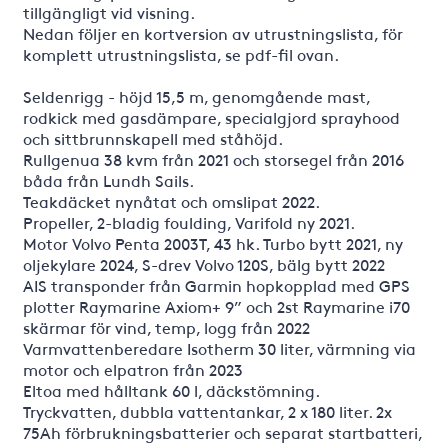
tillgängligt vid visning.
Nedan följer en kortversion av utrustningslista, för
komplett utrustningslista, se pdf-fil ovan.
Seldenrigg - höjd 15,5 m, genomgående mast,
rodkick med gasdämpare, specialgjord sprayhood
och sittbrunnskapell med ståhöjd.
Rullgenua 38 kvm från 2021 och storsegel från 2016
båda från Lundh Sails.
Teakdäcket nynåtat och omslipat 2022.
Propeller, 2-bladig foulding, Varifold ny 2021.
Motor Volvo Penta 2003T, 43 hk. Turbo bytt 2021, ny
oljekylare 2024, S-drev Volvo 120S, bälg bytt 2022
AIS transponder från Garmin hopkopplad med GPS
plotter Raymarine Axiom+ 9” och 2st Raymarine i70
skärmar för vind, temp, logg från 2022
Varmvattenberedare Isotherm 30 liter, värmning via
motor och elpatron från 2023
Eltoa med hålltank 60 l, däckstömning.
Tryckvatten, dubbla vattentankar, 2 x 180 liter. 2x
75Ah förbrukningsbatterier och separat startbatteri,