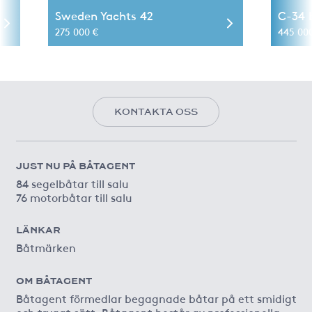
Sweden Yachts 42
C-34 
275 000 €
445 00
KONTAKTA OSS
JUST NU PÅ BÅTAGENT
84 segelbåtar till salu
76 motorbåtar till salu
LÄNKAR
Båtmärken
OM BÅTAGENT
Båtagent förmedlar begagnade båtar på ett smidigt
och tryggt sätt. Båtagent består av professionella