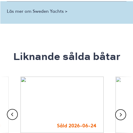
Läs mer om Sweden Yachts >
Liknande sålda båtar
0
Såld 2026-06-24