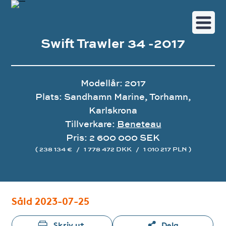
Swift Trawler 34 -2017
Modellår: 2017
Plats: Sandhamn Marine, Torhamn,
Karlskrona
Tillverkare:
Beneteau
Pris: 2 600 000 SEK
( 238 134 €
/
1 778 472 DKK
/
1 010 217 PLN )
Bildgalleri
Såld 2023-07-25
Skriv ut
Dela