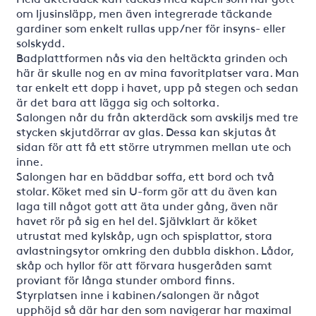
om ljusinsläpp, men även integrerade täckande
gardiner som enkelt rullas upp/ner för insyns- eller
solskydd.
Badplattformen nås via den heltäckta grinden och
här är skulle nog en av mina favoritplatser vara. Man
tar enkelt ett dopp i havet, upp på stegen och sedan
är det bara att lägga sig och soltorka.
Salongen når du från akterdäck som avskiljs med tre
stycken skjutdörrar av glas. Dessa kan skjutas åt
sidan för att få ett större utrymmen mellan ute och
inne.
Salongen har en bäddbar soffa, ett bord och två
stolar. Köket med sin U-form gör att du även kan
laga till något gott att äta under gång, även när
havet rör på sig en hel del. Självklart är köket
utrustat med kylskåp, ugn och spisplattor, stora
avlastningsytor omkring den dubbla diskhon. Lådor,
skåp och hyllor för att förvara husgeråden samt
proviant för långa stunder ombord finns.
Styrplatsen inne i kabinen/salongen är något
upphöjd så där har den som navigerar har maximal