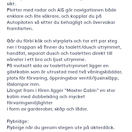
sikt.
Plotter med radar och AIS gör navigationen både
enklare och lite säkrare, och kopplar du på
Autopiloten så sitter du behagligt och övervakar
framfarten.
Går du förbi kök och styrplats och tar ett par steg
ner i trappan så finner du toalett/dusch utrymmet,
handfat, separat dusch och toaletten direkt till
vänster i ett bra och ljust utrymme.
På motsatt sida av toalettutrymmet ligger en
gästkabin som är utrustad med två våningsbäddar,
plats för förvaring, öppningsbar ventil/ljusinsläpp,
läslampor mm.
Längst fram i fören ligger "Master Cabin" en stor
kabin med dubbelsäng och mycket
förvaringsmöjlighter
i form av garderober, skåp och lådor.
Flybridge:
Flybrige når du genom stegen ute på akterdäck.