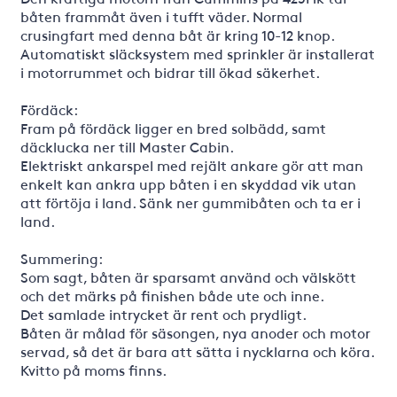
båten frammåt även i tufft väder. Normal
crusingfart med denna båt är kring 10-12 knop.
Automatiskt släcksystem med sprinkler är installerat
i motorrummet och bidrar till ökad säkerhet.
Fördäck:
Fram på fördäck ligger en bred solbädd, samt
däcklucka ner till Master Cabin.
Elektriskt ankarspel med rejält ankare gör att man
enkelt kan ankra upp båten i en skyddad vik utan
att förtöja i land. Sänk ner gummibåten och ta er i
land.
Summering:
Som sagt, båten är sparsamt använd och välskött
och det märks på finishen både ute och inne.
Det samlade intrycket är rent och prydligt.
Båten är målad för säsongen, nya anoder och motor
servad, så det är bara att sätta i nycklarna och köra.
Kvitto på moms finns.