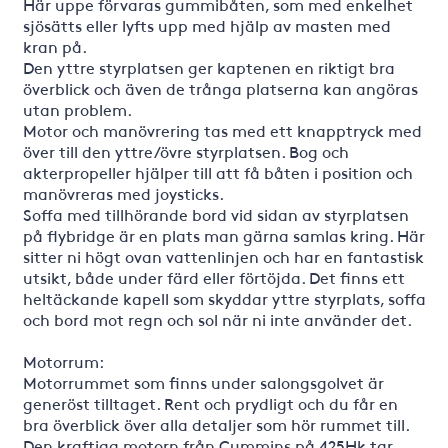
Här uppe förvaras gummibåten, som med enkelhet
sjösätts eller lyfts upp med hjälp av masten med
kran på.
Den yttre styrplatsen ger kaptenen en riktigt bra
överblick och även de trånga platserna kan angöras
utan problem.
Motor och manövrering tas med ett knapptryck med
över till den yttre/övre styrplatsen. Bog och
akterpropeller hjälper till att få båten i position och
manövreras med joysticks.
Soffa med tillhörande bord vid sidan av styrplatsen
på flybridge är en plats man gärna samlas kring. Här
sitter ni högt ovan vattenlinjen och har en fantastisk
utsikt, både under färd eller förtöjda. Det finns ett
heltäckande kapell som skyddar yttre styrplats, soffa
och bord mot regn och sol när ni inte använder det.
Motorrum:
Motorrummet som finns under salongsgolvet är
generöst tilltaget. Rent och prydligt och du får en
bra överblick över alla detaljer som hör rummet till.
Den kraftiga motorn från Cummins på 425Hk tar