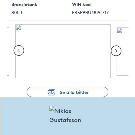
Bränsletank
WIN kod
800 L
FRSPBBU389C717
Se alla bilder