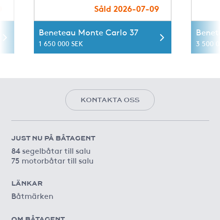
0
Såld 2026-07-09
Beneteau Monte Carlo 37
Benet
1 650 000 SEK
3 500 
KONTAKTA OSS
JUST NU PÅ BÅTAGENT
84 segelbåtar till salu
75 motorbåtar till salu
LÄNKAR
Båtmärken
OM BÅTAGENT