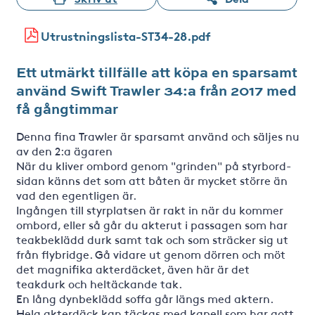
Utrustningslista-ST34-28.pdf
Ett utmärkt tillfälle att köpa en sparsamt
använd Swift Trawler 34:a från 2017 med
få gångtimmar
Denna fina Trawler är sparsamt använd och säljes nu
av den 2:a ägaren
När du kliver ombord genom "grinden" på styrbord-
sidan känns det som att båten är mycket större än
vad den egentligen är.
Ingången till styrplatsen är rakt in när du kommer
ombord, eller så går du akterut i passagen som har
teakbeklädd durk samt tak och som sträcker sig ut
från flybridge. Gå vidare ut genom dörren och möt
det magnifika akterdäcket, även här är det
teakdurk och heltäckande tak.
En lång dynbeklädd soffa går längs med aktern.
Hela akterdäck kan täckas med kapell som har gott