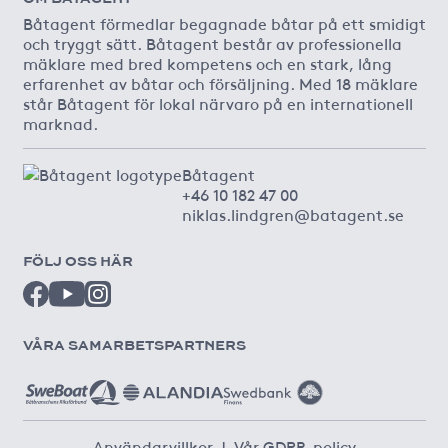
Båtagent förmedlar begagnade båtar på ett smidigt
och tryggt sätt. Båtagent består av professionella
mäklare med bred kompetens och en stark, lång
erfarenhet av båtar och försäljning. Med 18 mäklare
står Båtagent för lokal närvaro på en internationell
marknad.
Båtagent
+46 10 182 47 00
niklas.lindgren@batagent.se
FÖLJ OSS HÄR
VÅRA SAMARBETSPARTNERS
Användarvillkor
|
Vår GDPR-policy