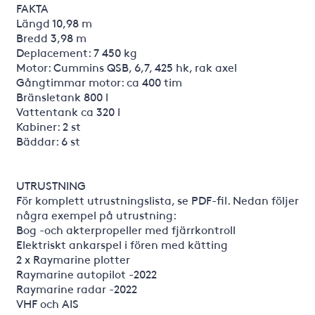
FAKTA
Längd 10,98 m
Bredd 3,98 m
Deplacement: 7 450 kg
Motor: Cummins QSB, 6,7, 425 hk, rak axel
Gångtimmar motor: ca 400 tim
Bränsletank 800 l
Vattentank ca 320 l
Kabiner: 2 st
Bäddar: 6 st
UTRUSTNING
För komplett utrustningslista, se PDF-fil. Nedan följer
några exempel på utrustning:
Bog -och akterpropeller med fjärrkontroll
Elektriskt ankarspel i fören med kätting
2 x Raymarine plotter
Raymarine autopilot -2022
Raymarine radar -2022
VHF och AIS