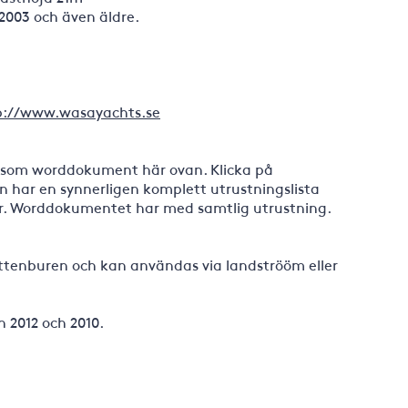
2003 och även äldre.
p://www.wasayachts.se
du som worddokument här ovan. Klicka på
n har en synnerligen komplett utrustningslista
 här. Worddokumentet har med samtlig utrustning.
tenburen och kan användas via landströöm eller
n 2012 och 2010.