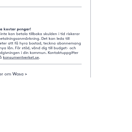
na kostar pengar!
nte kan betala tillbaka skulden i tid riskerar
etalningsanmärkning. Det kan leda till
heter att få hyra bostad, teckna abonnemang
nya lån. För stöd, vänd dig till budget- och
ådgivningen i din kommun. Kontaktuppgifter
på
konsumentverket.se
.
er om Wasa >