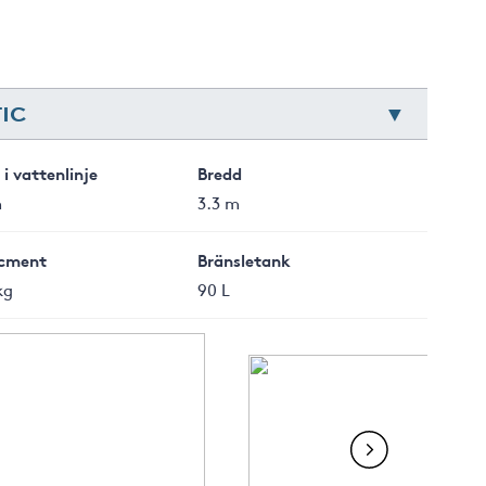
IC
i vattenlinje
Bredd
m
3.3 m
cment
Bränsletank
kg
90 L