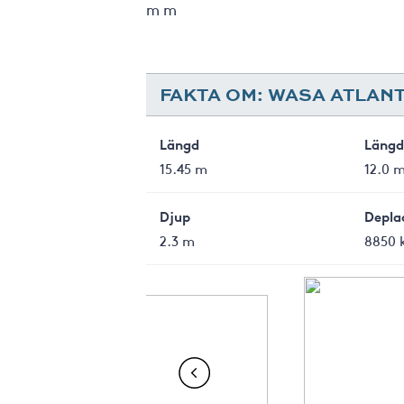
m m
FAKTA OM: WASA ATLANT
Längd
Längd 
15.45 m
12.0 
Djup
Depla
2.3 m
8850 