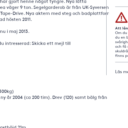
har gjort henne något tyngre. Nya lätta
wea väger 9 ton. Segelgarderob är från UK-Syversen,
ber Tape-Drive. Nya aktern med steg och badplattform.
ad hösten 2011.
Att lå
 nu i maj 2013.
Om du i
du en b
svårig
u intresserad: Skicka ett mejl till
och få 
skuldr
finns 
Läs m
.300kg)
ny år 2004 (ca 200 tim). Drev (120) samt bälg från
masthöjd 21m