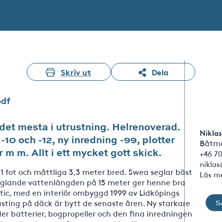
Skriv ut
Dela
pdf
det mesta i utrustning. Helrenoverad.
Niklas
-10 och -12, ny inredning -99, plotter
Båtmä
 m m. Allt i ett mycket gott skick.
+46 70
nikla
1 fot och måttliga 3,3 meter bred. Swea seglar bäst
Läs m
 seglande vattenlängden på 15 meter ger henne bra
tic, med en interiör ombyggd 1999 av Lidköpings
trusting på däck är bytt de senaste åren. Ny starkare
S
ler batterier, bogpropeller och den fina inredningen