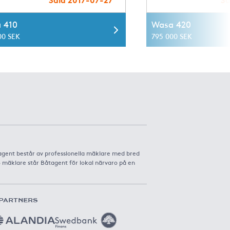
 410
Wasa 420
00 SEK
795 000 SEK
agent består av professionella mäklare med bred
8 mäklare står Båtagent för lokal närvaro på en
PARTNERS