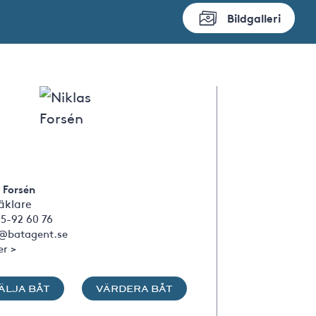
Bildgalleri
 Forsén
klare
5-92 60 76
s@batagent.se
er >
ÄLJA BÅT
VÄRDERA BÅT