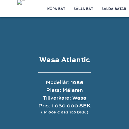
KÖPA BÅT
SÄLJA BÅT
SÅLDA BÅTAR
Wasa Atlantic
Modellår: 1986
Plats: Mälaren
Tillverkare:
Wasa
Pris: 1 050 000 SEK
( 91 609 € 683 105 DKK )