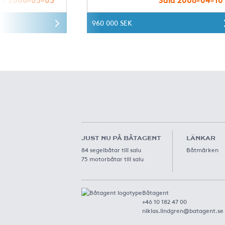
960 000 SEK
JUST NU PÅ BÅTAGENT
LÄNKAR
84 segelbåtar till salu
Båtmärken
75 motorbåtar till salu
Båtagent
+46 10 182 47 00
niklas.lindgren@batagent.se