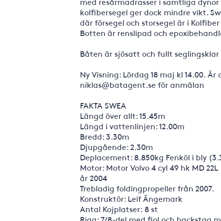
med resårmadrasser i samtliga dynor 
kolfibersegel ger dock mindre vikt. S
där försegel och storsegel är i Kolfi
Botten är renslipad och epoxibehandl
Båten är sjösatt och fullt seglingsklar
Ny Visning: Lördag 18 maj kl 14.00. Är d
niklas@batagent.se för anmälan
FAKTA SWEA
Längd över allt: 15.45m
Längd i vattenlinjen: 12.00m
Bredd: 3.30m
Djupgående: 2.30m
Deplacement: 8.850kg Fenköl i bly (3
Motor: Motor Volvo 4 cyl 49 hk MD 22L 
år 2004
Trebladig foldingpropeller från 2007.
Konstruktör: Leif Ängemark
Antal Kojplatser: 8 st
Rigg: 7/8-del med fiol och backstag 