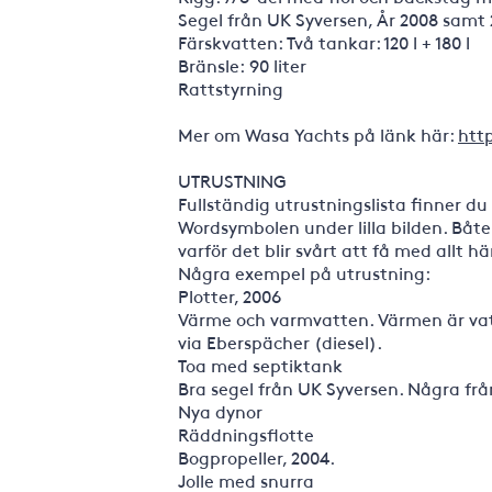
Segel från UK Syversen, År 2008 samt 
Färskvatten: Två tankar: 120 l + 180 l
Bränsle: 90 liter
Rattstyrning
Mer om Wasa Yachts på länk här:
htt
UTRUSTNING
Fullständig utrustningslista finner 
Wordsymbolen under lilla bilden. Båte
varför det blir svårt att få med allt
Några exempel på utrustning:
Plotter, 2006
Värme och varmvatten. Värmen är vat
via Eberspächer (diesel).
Toa med septiktank
Bra segel från UK Syversen. Några frå
Nya dynor
Räddningsflotte
Bogpropeller, 2004.
Jolle med snurra