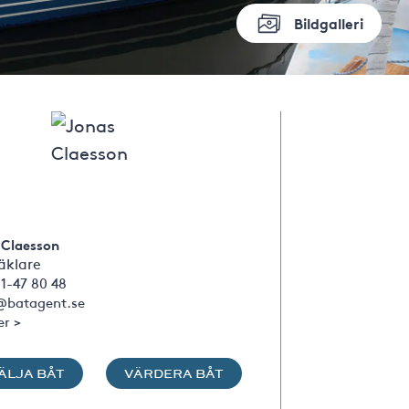
Bildgalleri
 Claesson
klare
1-47 80 48
@batagent.se
er >
ÄLJA BÅT
VÄRDERA BÅT