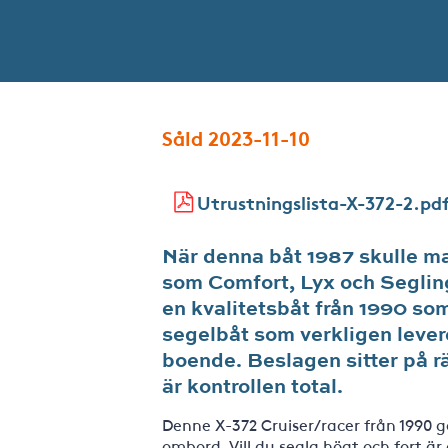
Såld 2023-11-10
Utrustningslista-X-372-2.pd
När denna båt 1987 skulle m
som Comfort, Lyx och Segling
en kvalitetsbåt från 1990 som
segelbåt som verkligen lever
boende. Beslagen sitter på rä
är kontrollen total.
Denne X-372 Cruiser/racer från 1990 g
ombord. Vill du segla högt och fort är