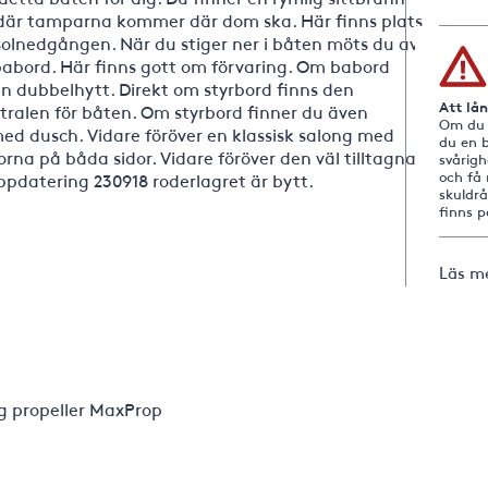
ch där tamparna kommer där dom ska. Här finns plats
olnedgången. När du stiger ner i båten möts du av
babord. Här finns gott om förvaring. Om babord
gen dubbelhytt. Direkt om styrbord finns den
Att lå
tralen för båten. Om styrbord finner du även
Om du i
 med dusch. Vidare föröver en klassisk salong med
du en b
forna på båda sidor. Vidare föröver den väl tilltagna
svårig
och få 
ppdatering 230918 roderlagret är bytt.
skuldr
finns 
Läs m
ig propeller MaxProp