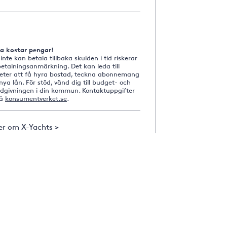
na kostar pengar!
nte kan betala tillbaka skulden i tid riskerar
etalningsanmärkning. Det kan leda till
heter att få hyra bostad, teckna abonnemang
nya lån. För stöd, vänd dig till budget- och
ådgivningen i din kommun. Kontaktuppgifter
på
konsumentverket.se
.
er om X-Yachts >