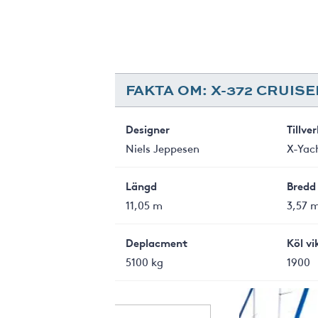
FAKTA OM: X-372 CRUIS
Designer
Tillve
Niels Jeppesen
X-Yac
Längd
Bredd
11,05 m
3,57 
Deplacment
Köl vi
5100 kg
1900