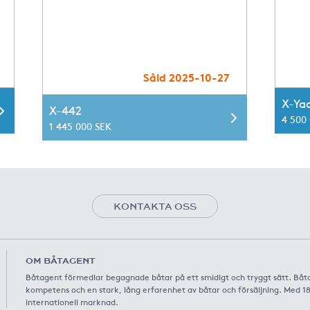
Såld 2025-10-27
X-Ya
X-442
4 500
1 445 000 SEK
KONTAKTA OSS
OM BÅTAGENT
Båtagent förmedlar begagnade båtar på ett smidigt och tryggt sätt. Båt
kompetens och en stark, lång erfarenhet av båtar och försäljning. Med 1
internationell marknad.