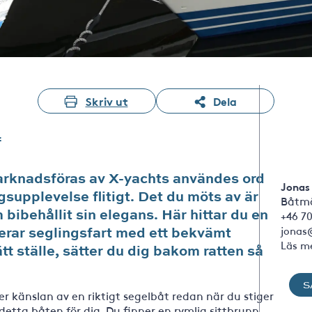
Skriv ut
Dela
f
arknadsföras av X-yachts användes ord
Jonas
supplevelse flitigt. Det du möts av är
Båtmä
 bibehållit sin elegans. Här hittar du en
+46 70
erar seglingsfart med ett bekvämt
jonas
Läs m
tt ställe, sätter du dig bakom ratten så
S
er känslan av en riktigt segelbåt redan när du stiger
 detta båten för dig. Du finner en rymlig sittbrunn