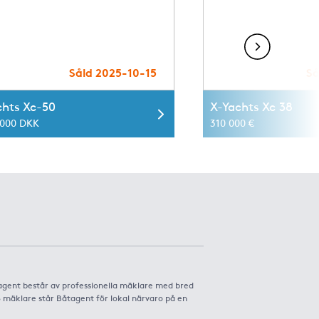
Såld 2025-10-15
Så
chts Xc-50
X-Yachts Xc 38
 000 DKK
310 000 €
agent består av professionella mäklare med bred
8 mäklare står Båtagent för lokal närvaro på en