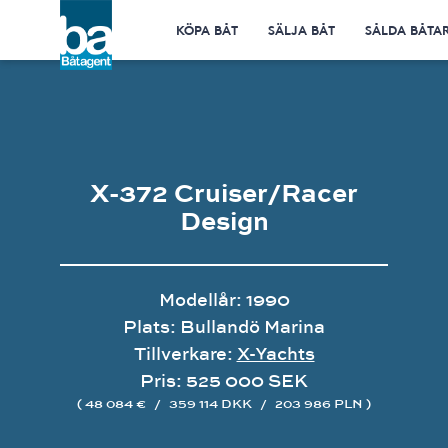
KÖPA BÅT
SÄLJA BÅT
SÅLDA BÅTA
X-372 Cruiser/Racer
Design
Modellår: 1990
Plats: Bullandö Marina
Tillverkare:
X-Yachts
Pris: 525 000 SEK
( 48 084 €
/
359 114 DKK
/
203 986 PLN )