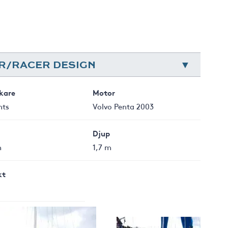
ER/RACER DESIGN
rkare
Motor
hts
Volvo Penta 2003
Djup
m
1,7 m
kt