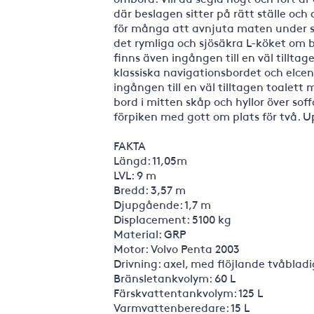
där beslagen sitter på rätt ställe o
för många att avnjuta maten under s
det rymliga och sjösäkra L-köket om 
finns även ingången till en väl tillta
klassiska navigationsbordet och elcen
ingången till en väl tilltagen toalett
bord i mitten skåp och hyllor över sof
förpiken med gott om plats för två. U
FAKTA
Längd: 11,05m
LVL: 9 m
Bredd: 3,57 m
Djupgående: 1,7 m
Displacement: 5100 kg
Material: GRP
Motor: Volvo Penta 2003
Drivning: axel, med flöjlande tvåblad
Bränsletankvolym: 60 L
Färskvattentankvolym: 125 L
Varmvattenberedare: 15 L