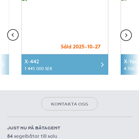
2
Såld 2025-10-27
X-442
X-Yac
1 445 000 SEK
4 500 
KONTAKTA OSS
JUST NU PÅ BÅTAGENT
84 segelbåtar till salu