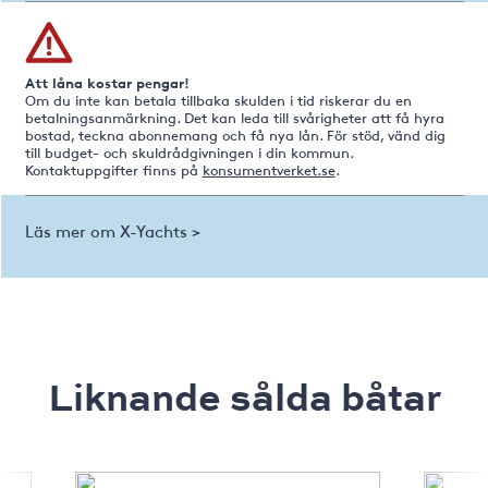
Att låna kostar pengar!
Om du inte kan betala tillbaka skulden i tid riskerar du en
betalningsanmärkning. Det kan leda till svårigheter att få hyra
bostad, teckna abonnemang och få nya lån. För stöd, vänd dig
till budget- och skuldrådgivningen i din kommun.
Kontaktuppgifter finns på
konsumentverket.se
.
Läs mer om X-Yachts >
Liknande sålda båtar