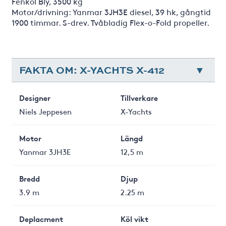
Fenköl Bly, 3500 kg
Motor/drivning: Yanmar 3JH3E diesel, 39 hk, gångtid
1900 timmar. S-drev. Tvåbladig Flex-o-Fold propeller.
FAKTA OM: X-YACHTS X-412
Designer
Tillverkare
Niels Jeppesen
X-Yachts
Motor
Längd
Yanmar 3JH3E
12,5 m
Bredd
Djup
3.9 m
2.25 m
Deplacment
Köl vikt