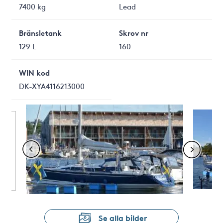
7400 kg
Lead
Bränsletank
Skrov nr
129 L
160
WIN kod
DK-XYA4116213000
Se alla bilder