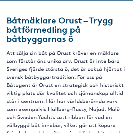
Båtmäklare Orust – Trygg
båtförmedling på
båtbyggarnas ö
Att sälja sin båt på Orust kräver en mäklare
som förstår öns unika arv. Orust är inte bara
Sveriges fjärde största ö, det är också hjärtat i
svensk båtbyggartradition. För oss på
Båtagent är Orust en strategisk och historiskt
viktig plats där kvalitet och sjömanskap alltid
står i centrum. Här har världsberömda varv
som exempelvis Hallberg-Rassy, Najad, Malö
och Sweden Yachts satt ribban för vad en
välbyggd båt innebär, vilket gör att köpare
från hela världen riktar sina blickar hit när de