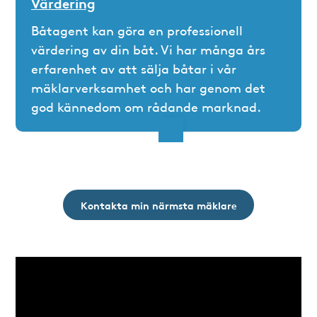
Värdering
Båtagent kan göra en professionell
värdering av din båt. Vi har många års
erfarenhet av att sälja båtar i vår
mäklarverksamhet och har genom det
god kännedom om rådande marknad.
Kontakta min närmsta mäklare