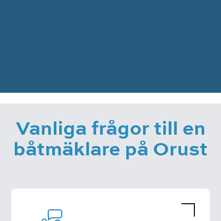
Vanliga frågor till en
båtmäklare på Orust