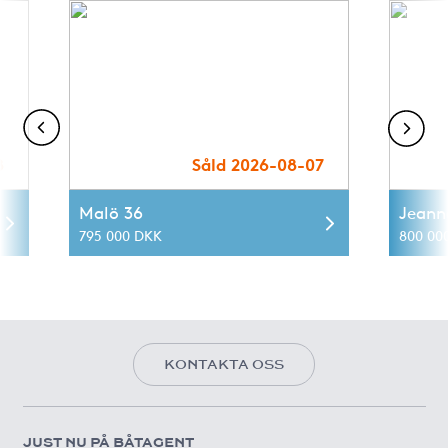
8
Såld 2026-08-07
Malö 36
Jeann
795 000 DKK
800 00
KONTAKTA OSS
JUST NU PÅ BÅTAGENT