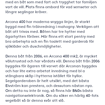
med en båt som med fart och trygghet tar familjen
vart de vill. Plats finns ombord för vad semseter och
längre seglingar kräver.
Arcona 400 har moderna snygga linjer, är starkt
byggd med fin träinredning i mahogny. Verkligen att
båt att trivas med. Båten har tre hytter med
ägarhytten föröver. Här finns ett stort pentry med
bra arbetsyta och en fin toalett med garderob för
sjökläder och duschmöjligheter.
Denna båt från 2006, en Arcona 400 mk2, är mycket
välutrustad och har vårdats väl. Denna båt från 2006
byggdes för ägaren till varvet där Arconan byggdes
och har lite extra arbetat inredning med bl a
stängbara skåp i hytterna istället för hyllor.
Segelgarderoben är helt utsökt, med det bästa
Elvström kan prestera, och dessutom nästan nya.
Om detta nu inte är nog, så finns här B&Gs bästa
navigationselektronik. Om du söker en härlig 40-fots
segelbåt så är denna svår att slå.