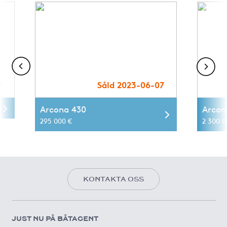
9
Såld 2023-06-07
Arcona 430
Arcon
295 000 €
2 300 0
KONTAKTA OSS
JUST NU PÅ BÅTAGENT