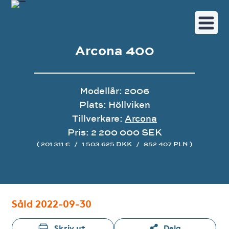
Arcona 400
Modellår: 2006
Plats: Höllviken
Tillverkare:
Arcona
Pris: 2 200 000 SEK
( 201 311 €
/
1 503 625 DKK
/
852 407 PLN )
Bildgalleri
Såld 2022-09-30
Skriv ut
Dela