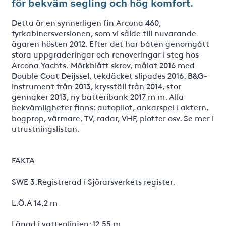
för bekväm segling och hög komfort.
Detta är en synnerligen fin Arcona 460,
fyrkabinersversionen, som vi sålde till nuvarande
ägaren hösten 2012. Efter det har båten genomgått
stora uppgraderingar och renoveringar i steg hos
Arcona Yachts. Mörkblått skrov, målat 2016 med
Double Coat Deijssel, tekdäcket slipades 2016. B&G-
instrument från 2013, krysställ från 2014, stor
gennaker 2013, ny batteribank 2017 m m. Alla
bekvämligheter finns: autopilot, ankarspel i aktern,
bogprop, värmare, TV, radar, VHF, plotter osv. Se mer i
utrustningslistan.
FAKTA
SWE 3.Registrerad i Sjörarsverkets register.
L.Ö.A 14,2 m
Längd i vattenlinjen: 12,55 m