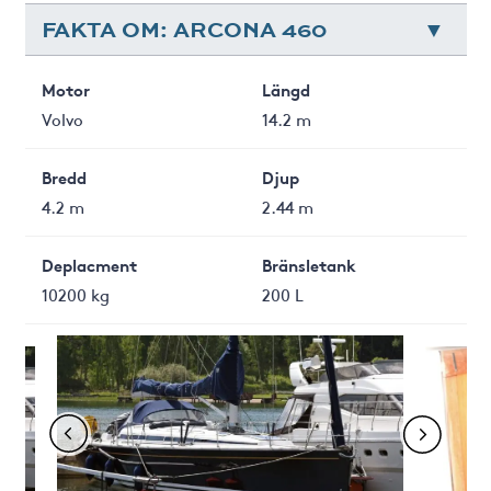
FAKTA OM: ARCONA 460
Motor
Längd
Volvo
14.2 m
Bredd
Djup
4.2 m
2.44 m
Deplacment
Bränsletank
10200 kg
200 L