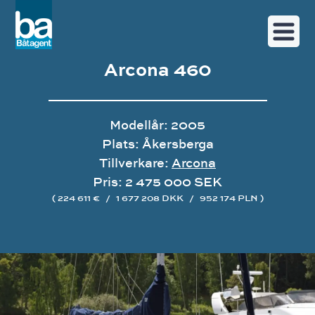
Arcona 460
Modellår: 2005
Plats: Åkersberga
Tillverkare:
Arcona
Pris: 2 475 000 SEK
( 224 611 €
/
1 677 208 DKK
/
952 174 PLN )