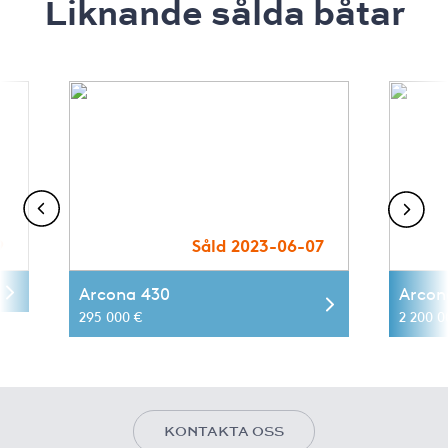
Liknande sålda båtar
9
Såld 2023-06-07
Arcona 430
Arcon
295 000 €
2 200 0
KONTAKTA OSS