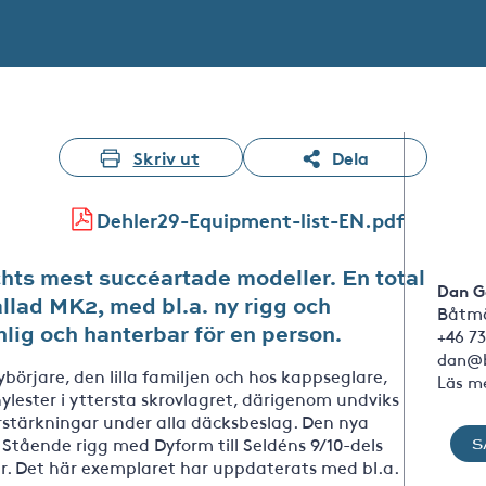
Skriv ut
Dela
Dehler29-Equipment-list-EN.pdf
chts mest succéartade modeller. En total
Dan G
llad MK2, med bl.a. ny rigg och
Båtmä
nlig och hanterbar för en person.
+46 73
dan@b
nybörjare, den lilla familjen och hos kappseglare,
Läs m
inylester i yttersta skrovlagret, därigenom undviks
örstärkningar under alla däcksbeslag. Den nya
 Stående rigg med Dyform till Seldéns 9/10-dels
S
. Det här exemplaret har uppdaterats med bl.a.