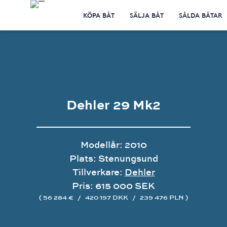
KÖPA BÅT
SÄLJA BÅT
SÅLDA BÅTAR
Dehler 29 Mk2
Modellår: 2010
Plats: Stenungsund
Tillverkare:
Dehler
Pris: 615 000 SEK
( 56 284 €
/
420 197 DKK
/
239 476 PLN )