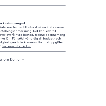
na kostar pengar!
nte kan betala tillbaka skulden i tid riskerar
etalningsanmärkning. Det kan leda till
heter att få hyra bostad, teckna abonnemang
nya lån. För stöd, vänd dig till budget- och
ådgivningen i din kommun. Kontaktuppgifter
på
konsumentverket.se
.
er om Dehler >