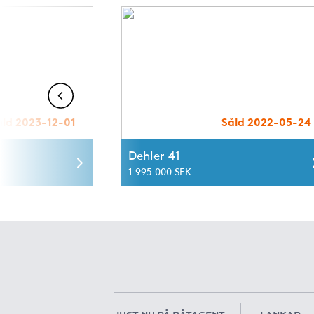
åld 2023-12-01
Såld 2022-05-24
Dehler 41
1 995 000 SEK
JUST NU PÅ BÅTAGENT
LÄNKAR