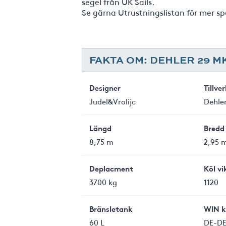
segel från UK Sails.
Se gärna Utrustningslistan för mer sp
FAKTA OM: DEHLER 29 M
Designer
Tillve
Judel&Vrolijc
Dehle
Längd
Bredd
8,75 m
2,95 
Deplacment
Köl vi
3700 kg
1120
Bränsletank
WIN k
60 L
DE-DE