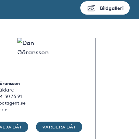
Bildgalleri
öransson
klare
4-30 35 91
atagent.se
er >
ÄLJA BÅT
VÄRDERA BÅT