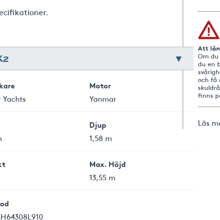
ecifikationer.
Att lå
K2
Om du i
du en b
svårig
och få 
rkare
Motor
skuldr
finns 
r Yachts
Yanmar
Läs m
Djup
m
1,58 m
kt
Max. Höjd
13,55 m
od
H64308L910