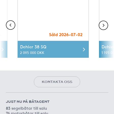
4
Såld 2026-07-02
Dehler 38 SQ
Dehle
2 095 000 DKK
1 195 0
KONTAKTA OSS
JUST NU PÅ BÅTAGENT
83 segelbåtar till salu
76 motorbåtar till salu