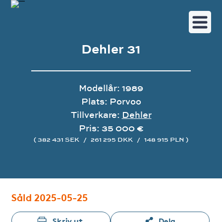
Dehler 31
Modellår: 1989
Plats: Porvoo
Tillverkare:
Dehler
Pris: 35 000 €
( 382 431 SEK
/
261 295 DKK
/
148 915 PLN )
Bildgalleri
Såld 2025-05-25
Skriv ut
Dela