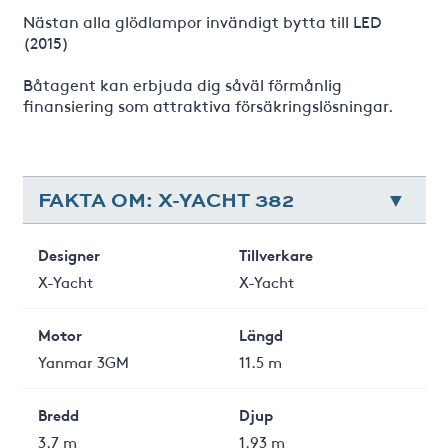
Nästan alla glödlampor invändigt bytta till LED
(2015)
Båtagent kan erbjuda dig såväl förmånlig
finansiering som attraktiva försäkringslösningar.
FAKTA OM: X-YACHT 382
Designer
Tillverkare
X-Yacht
X-Yacht
Motor
Längd
Yanmar 3GM
11.5 m
Bredd
Djup
3.7 m
1.93 m