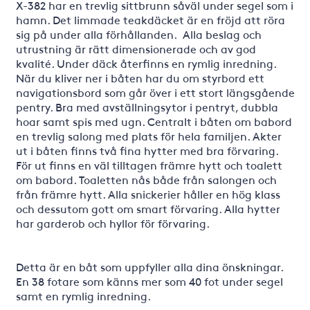
X-382 har en trevlig sittbrunn såväl under segel som i
hamn. Det limmade teakdäcket är en fröjd att röra
sig på under alla förhållanden. Alla beslag och
utrustning är rätt dimensionerade och av god
kvalité. Under däck återfinns en rymlig inredning.
När du kliver ner i båten har du om styrbord ett
navigationsbord som går över i ett stort längsgående
pentry. Bra med avställningsytor i pentryt, dubbla
hoar samt spis med ugn. Centralt i båten om babord
en trevlig salong med plats för hela familjen. Akter
ut i båten finns två fina hytter med bra förvaring.
För ut finns en väl tilltagen främre hytt och toalett
om babord. Toaletten nås både från salongen och
från främre hytt. Alla snickerier håller en hög klass
och dessutom gott om smart förvaring. Alla hytter
har garderob och hyllor för förvaring.
Detta är en båt som uppfyller alla dina önskningar.
En 38 fotare som känns mer som 40 fot under segel
samt en rymlig inredning.