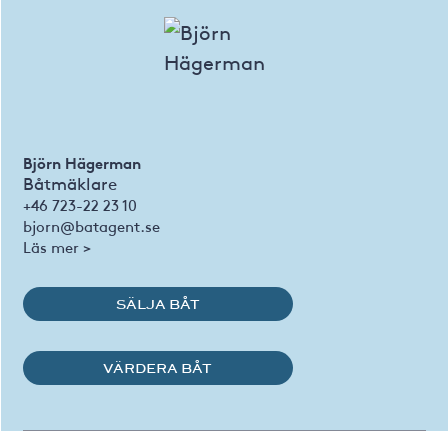
Björn Hägerman
Båtmäklare
+46 723-22 23 10
bjorn@batagent.se
Läs mer >
SÄLJA BÅT
VÄRDERA BÅT