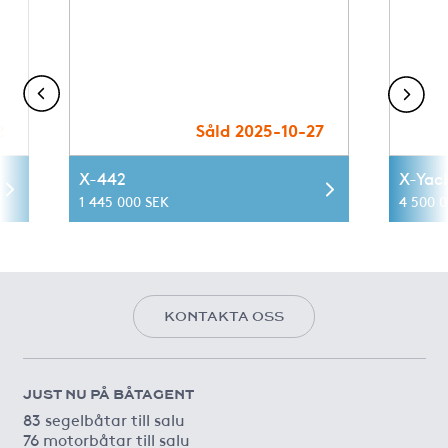
2
Såld 2025-10-27
X-442
X-Yac
1 445 000 SEK
4 500 
KONTAKTA OSS
JUST NU PÅ BÅTAGENT
83 segelbåtar till salu
76 motorbåtar till salu