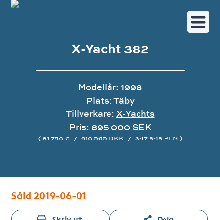
X-Yacht 382
Modellår: 1998
Plats: Täby
Tillverkare:
X-Yachts
Pris: 895 000 SEK
( 81 750 €
/
610 565 DKK
/
347 949 PLN )
Bildgalleri
Såld 2019-06-01
Skriv ut
Dela