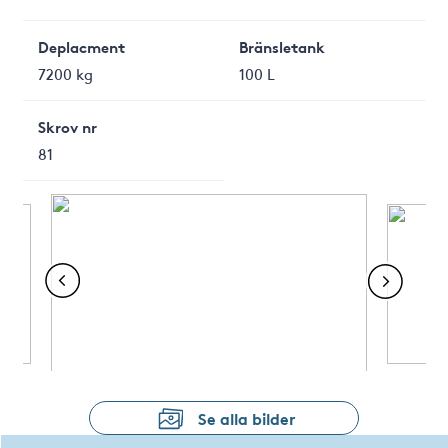
Deplacment
Bränsletank
7200 kg
100 L
Skrov nr
81
Se alla bilder