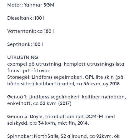
Motor: Yanmar 3GM
Dieseltank: 100 l
Vattentank: ca 180 l
Septitank: 100 l
UTRUSTNING
exempel på utrustning, komplett utrustningslista
finns i pdf-fil ovan
Storsegel: Lindforss segelmakeri, GPL lite skin (på
båda sidor) kolfiber triradial, ca 36 kvm, ny 2018
Genua 1: Lindforss segelmakeri, kolfiber membran,
enkel taft, ca 52 kvm (2017)
Genua 3: Doyle, triradial laminat DCM-M med
solskydd, c:a 34 kvm, mkt fin, 2014.
Spinnaker: NorthSails, S2 allround, ca 92kvm, ok