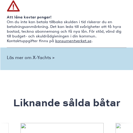
Att låna kostar pengar!
Om du inte kan betala tillbaka skulden i tid riskerar du en
betalningsanmärkning. Det kan leda till svårigheter att få hyra
bostad, teckna abonnemang och få nya lån. För stöd, vänd dig
till budget- och skuldrådgivningen i din kommun.
Kontaktuppgifter finns på
konsumentverket.se
.
Läs mer om X-Yachts >
Liknande sålda båtar