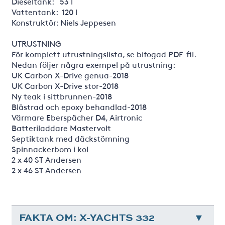
Dieseltank: 53 l
Vattentank: 120 l
Konstruktör: Niels Jeppesen
UTRUSTNING
För komplett utrustningslista, se bifogad PDF-fil.
Nedan följer några exempel på utrustning:
UK Carbon X-Drive genua-2018
UK Carbon X-Drive stor-2018
Ny teak i sittbrunnen-2018
Blästrad och epoxy behandlad-2018
Värmare Eberspächer D4, Airtronic
Batteriladdare Mastervolt
Septiktank med däckstömning
Spinnackerbom i kol
2 x 40 ST Andersen
2 x 46 ST Andersen
FAKTA OM: X-YACHTS 332