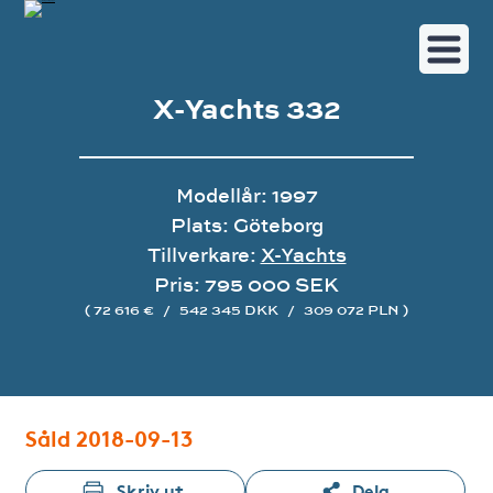
X-Yachts 332
Modellår: 1997
Plats: Göteborg
Tillverkare:
X-Yachts
Pris: 795 000 SEK
( 72 616 €
/
542 345 DKK
/
309 072 PLN )
Bildgalleri
Såld 2018-09-13
Skriv ut
Dela