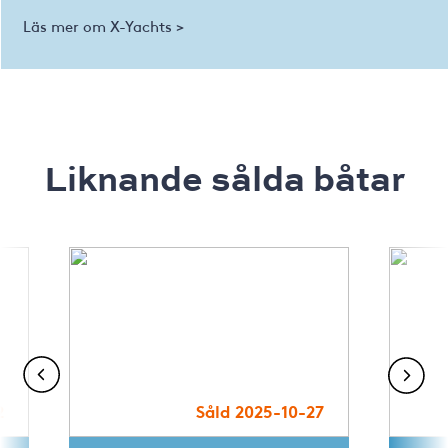
Läs mer om X-Yachts >
Liknande sålda båtar
2
Såld 2025-10-27