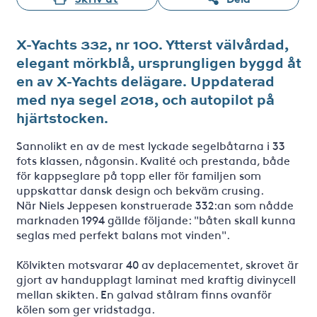
X-Yachts 332, nr 100. Ytterst välvårdad,
elegant mörkblå, ursprungligen byggd åt
en av X-Yachts delägare. Uppdaterad
med nya segel 2018, och autopilot på
hjärtstocken.
Sannolikt en av de mest lyckade segelbåtarna i 33
fots klassen, någonsin. Kvalité och prestanda, både
för kappseglare på topp eller för familjen som
uppskattar dansk design och bekväm crusing.
När Niels Jeppesen konstruerade 332:an som nådde
marknaden 1994 gällde följande: "båten skall kunna
seglas med perfekt balans mot vinden".
Kölvikten motsvarar 40 av deplacementet, skrovet är
gjort av handupplagt laminat med kraftig divinycell
mellan skikten. En galvad stålram finns ovanför
kölen som ger vridstadga.