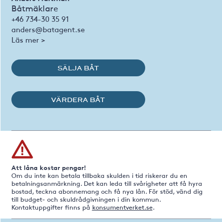
Båtmäklare
+46 734-30 35 91
anders@batagent.se
Läs mer >
SÄLJA BÅT
VÄRDERA BÅT
Att låna kostar pengar!
Om du inte kan betala tillbaka skulden i tid riskerar du en
betalningsanmärkning. Det kan leda till svårigheter att få hyra
bostad, teckna abonnemang och få nya lån. För stöd, vänd dig
till budget- och skuldrådgivningen i din kommun.
Kontaktuppgifter finns på
konsumentverket.se
.