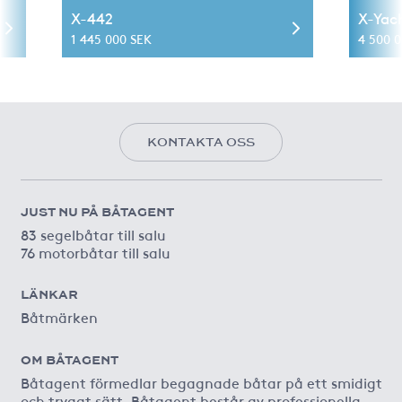
X-442
X-Yac
1 445 000 SEK
4 500 
KONTAKTA OSS
JUST NU PÅ BÅTAGENT
83 segelbåtar till salu
76 motorbåtar till salu
LÄNKAR
Båtmärken
OM BÅTAGENT
Båtagent förmedlar begagnade båtar på ett smidigt
och tryggt sätt. Båtagent består av professionella