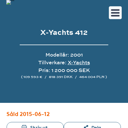
X-Yachts 412
Modellår: 2001
Tillverkare:
X-Yachts
Pris: 1 200 000 SEK
( 109 593 €
/
818 391 DKK
/
464 004 PLN )
Bildgalleri
Såld 2015-06-12
Skriv ut
Dela