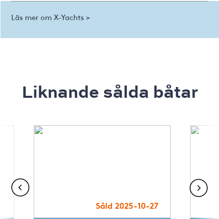
Läs mer om X-Yachts >
Liknande sålda båtar
2
Såld 2025-10-27