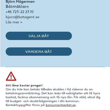
Björn Hägerman
Båtmäklare
+46 723-22 23 10
bjorn@batagent.se
Läs mer >
SÄLJA BÅT
VÄRDERA BÅT
Att låna kostar pengar!
Om du inte kan betala tillbaka skulden i tid riskerar du en
betalningsanmärkning. Det kan leda till svårigheter att få hyra
bostad, teckna abonnemang och få nya lån. För stöd, vänd dig
till budget- och skuldrådgivningen i din kommun.
Kontaktuppgifter finns på
konsumentverket.se
.